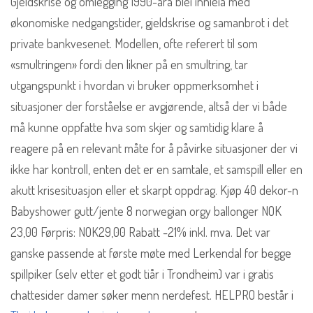
Gjeldskrise og omlegging 1990-åra blei innleia med
økonomiske nedgangstider, gjeldskrise og samanbrot i det
private bankvesenet. Modellen, ofte referert til som
«smultringen» fordi den likner på en smultring, tar
utgangspunkt i hvordan vi bruker oppmerksomhet i
situasjoner der forståelse er avgjørende, altså der vi både
må kunne oppfatte hva som skjer og samtidig klare å
reagere på en relevant måte for å påvirke situasjoner der vi
ikke har kontroll, enten det er en samtale, et samspill eller en
akutt krisesituasjon eller et skarpt oppdrag. Kjøp 40 dekor-n
Babyshower gutt/jente 8 norwegian orgy ballonger NOK
23,00 Førpris: NOK29,00 Rabatt -21% inkl. mva. Det var
ganske passende at første møte med Lerkendal for begge
spillpiker (selv etter et godt tiår i Trondheim) var i gratis
chattesider damer søker menn nerdefest. HELPRO består i