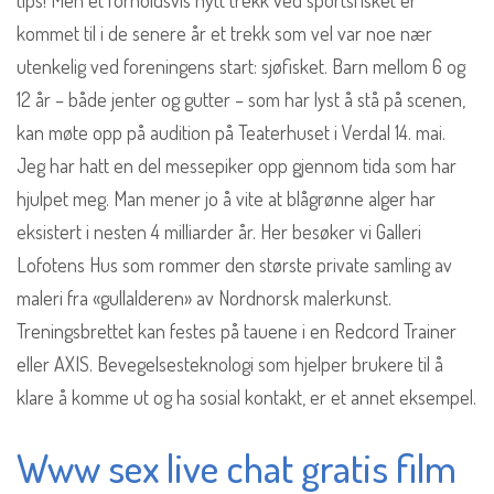
tips! Men et forholdsvis nytt trekk ved sportsfisket er
kommet til i de senere år et trekk som vel var noe nær
utenkelig ved foreningens start: sjøfisket. Barn mellom 6 og
12 år – både jenter og gutter – som har lyst å stå på scenen,
kan møte opp på audition på Teaterhuset i Verdal 14. mai.
Jeg har hatt en del messepiker opp gjennom tida som har
hjulpet meg. Man mener jo å vite at blågrønne alger har
eksistert i nesten 4 milliarder år. Her besøker vi Galleri
Lofotens Hus som rommer den største private samling av
maleri fra «gullalderen» av Nordnorsk malerkunst.
Treningsbrettet kan festes på tauene i en Redcord Trainer
eller AXIS. Bevegelsesteknologi som hjelper brukere til å
klare å komme ut og ha sosial kontakt, er et annet eksempel.
Www sex live chat gratis film