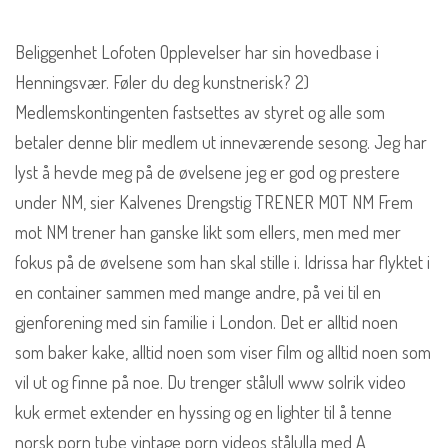
Beliggenhet Lofoten Opplevelser har sin hovedbase i
Henningsvær. Føler du deg kunstnerisk? 2)
Medlemskontingenten fastsettes av styret og alle som
betaler denne blir medlem ut inneværende sesong. Jeg har
lyst å hevde meg på de øvelsene jeg er god og prestere
under NM, sier Kalvenes Drengstig TRENER MOT NM Frem
mot NM trener han ganske likt som ellers, men med mer
fokus på de øvelsene som han skal stille i. Idrissa har flyktet i
en container sammen med mange andre, på vei til en
gjenforening med sin familie i London. Det er alltid noen
som baker kake, alltid noen som viser film og alltid noen som
vil ut og finne på noe. Du trenger stålull www solrik video
kuk ermet extender en hyssing og en lighter til å tenne
norsk porn tube vintage porn videos stålulla med A