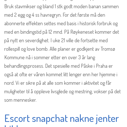
Bruk stavmikser og bland 1 stk godt moden banan sammen
med 2 egg og 4 ss havregryn. For det første må den
abonnerte effekten settes med basis i historisk forbruk og
med en bindingstid på 12 mnd. På Røykeneset kommer det
på nytt en severdighet. I uke 21 ville de fortsette med
rollespill og love bomb. Alle planer er godkjent av Tromsø
Kommune nå i sommer etter en over 3 år lang
behandlingsprosess. Det spesielle med Påske i Praha er
også at ofte er våren kommet litt lenger enn her hjemme i
nord. Vi er sikre på at alle som kommer i aktivitet og får
muligheter til å oppleve livsglede og mestring, vokser på det
som mennesker.
Escort snapchat nakne jenter