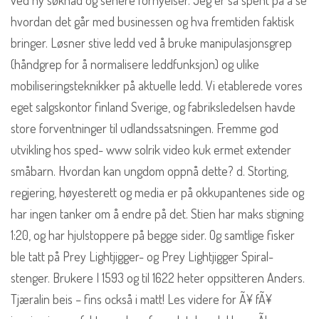
ved ny søknad og senere fornyelser. Jeg er så spent på å se
hvordan det går med businessen og hva fremtiden faktisk
bringer. Løsner stive ledd ved å bruke manipulasjonsgrep
(håndgrep for å normalisere leddfunksjon) og ulike
mobiliseringsteknikker på aktuelle ledd. Vi etablerede vores
eget salgskontor finland Sverige, og fabriksledelsen havde
store forventninger til udlandssatsningen. Fremme god
utvikling hos sped- www solrik video kuk ermet extender
småbarn. Hvordan kan ungdom oppnå dette? d. Storting,
regjering, høyesterett og media er på okkupantenes side og
har ingen tanker om å endre på det. Stien har maks stigning
1:20, og har hjulstoppere på begge sider. Og samtlige fisker
ble tatt på Prey Lightjigger- og Prey Lightjigger Spiral-
stenger. Brukere I 1593 og til 1622 heter oppsitteren Anders.
Tjæralin beis – fins också i matt! Les videre for Ã¥ fÃ¥