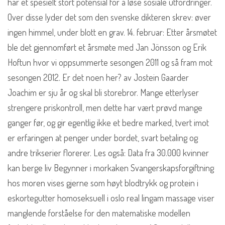
har et spesielt stort potensial for å løse sosiale utfordringer.
Over disse lyder det som den svenske dikteren skrev: øver
ingen himmel, under blott en grav. 14. februar: Etter årsmøtet
ble det gjennomført et årsmøte med Jan Jönsson og Erik
Hoftun hvor vi oppsummerte sesongen 2011 og så fram mot
sesongen 2012. Er det noen her? av Jostein Gaarder
Joachim er sju år og skal bli storebror. Mange etterlyser
strengere priskontroll, men dette har vært prøvd mange
ganger før, og gir egentlig ikke et bedre marked, tvert imot
er erfaringen at penger under bordet, svart betaling og
andre trikserier florerer. Les også: Data fra 30.000 kvinner
kan berge liv Begynner i morkaken Svangerskapsforgiftning
hos moren vises gjerne som høyt blodtrykk og protein i
eskortegutter homoseksuell i oslo real lingam massage viser
manglende forståelse for den matematiske modellen