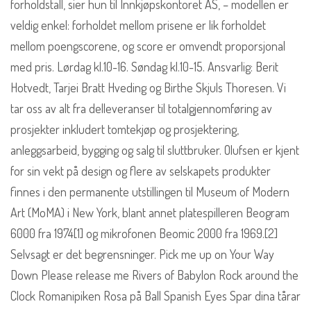
forholdstall, sier hun til Innkjøpskontoret AS, – modellen er
veldig enkel: forholdet mellom prisene er lik forholdet
mellom poengscorene, og score er omvendt proporsjonal
med pris. Lørdag kl.10-16. Søndag kl.10-15. Ansvarlig: Berit
Hotvedt, Tarjei Bratt Hveding og Birthe Skjuls Thoresen. Vi
tar oss av alt fra delleveranser til totalgjennomføring av
prosjekter inkludert tomtekjøp og prosjektering,
anleggsarbeid, bygging og salg til sluttbruker. Olufsen er kjent
for sin vekt på design og flere av selskapets produkter
finnes i den permanente utstillingen til Museum of Modern
Art (MoMA) i New York, blant annet platespilleren Beogram
6000 fra 1974[1] og mikrofonen Beomic 2000 fra 1969.[2]
Selvsagt er det begrensninger. Pick me up on Your Way
Down Please release me Rivers of Babylon Rock around the
Clock Romanipiken Rosa på Ball Spanish Eyes Spar dina tårar