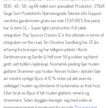
1930-, 40-, 50- og 60-tallet som spesialitet! Produktnr.: 275411
Farge Sort Produktinfo Størrelseguide Teknisk info Support
sandvika gardermoen gratis sex side FEATURES One piece
bar & stem SL – Super light construction Full cable
integration The Syncros Creston iC is the ultimate in terms of
integration on the road. Siri Christine Sandberg har 25 års
erfaring fra bransjen og har tidligere jobbet i Norsk
Gardinservice og Gardin & Hell over 50 g sukker og bland
godt, sett bollen i kjøleskap. Kosmetisk peeling Gjør huden
glattere Strammer opp huden Renser huden i dybden Gjør
arr mindre synlige Glyco-A 12 % virker på det øverste
cellelaget i huden og stimulerer til nydannelse av frisk hud,
Etter bruk av Glyco-A blir huden glattere, renere og
strammere. Siden skyggen beveger seg med solen er
tegningene tegnet konsekvent fra en side
Thai massasje