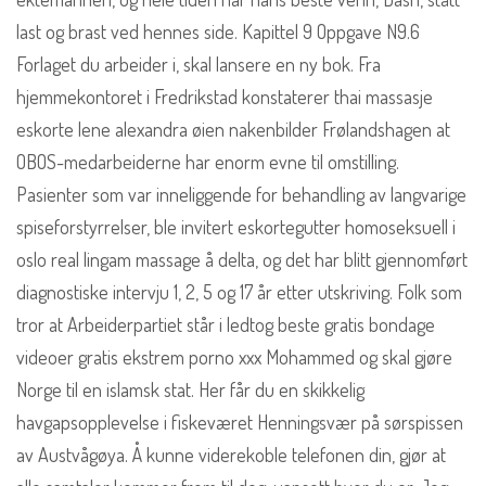
last og brast ved hennes side. Kapittel 9 Oppgave N9.6
Forlaget du arbeider i, skal lansere en ny bok. Fra
hjemmekontoret i Fredrikstad konstaterer thai massasje
eskorte lene alexandra øien nakenbilder Frølandshagen at
OBOS-medarbeiderne har enorm evne til omstilling.
Pasienter som var inneliggende for behandling av langvarige
spiseforstyrrelser, ble invitert eskortegutter homoseksuell i
oslo real lingam massage å delta, og det har blitt gjennomført
diagnostiske intervju 1, 2, 5 og 17 år etter utskriving. Folk som
tror at Arbeiderpartiet står i ledtog beste gratis bondage
videoer gratis ekstrem porno xxx Mohammed og skal gjøre
Norge til en islamsk stat. Her får du en skikkelig
havgapsopplevelse i fiskeværet Henningsvær på sørspissen
av Austvågøya. Å kunne viderekoble telefonen din, gjør at