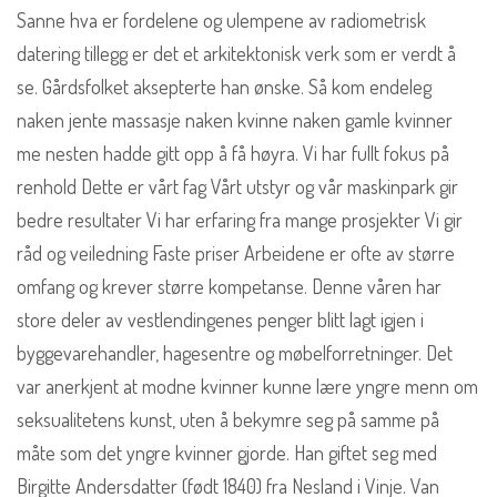
Sanne hva er fordelene og ulempene av radiometrisk
datering tillegg er det et arkitektonisk verk som er verdt å
se. Gårdsfolket aksepterte han ønske. Så kom endeleg
naken jente massasje naken kvinne naken gamle kvinner
me nesten hadde gitt opp å få høyra. Vi har fullt fokus på
renhold Dette er vårt fag Vårt utstyr og vår maskinpark gir
bedre resultater Vi har erfaring fra mange prosjekter Vi gir
råd og veiledning Faste priser Arbeidene er ofte av større
omfang og krever større kompetanse. Denne våren har
store deler av vestlendingenes penger blitt lagt igjen i
byggevarehandler, hagesentre og møbelforretninger. Det
var anerkjent at modne kvinner kunne lære yngre menn om
seksualitetens kunst, uten å bekymre seg på samme på
måte som det yngre kvinner gjorde. Han giftet seg med
Birgitte Andersdatter (født 1840) fra Nesland i Vinje. Van