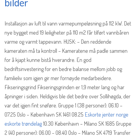
bilder
Installasjon av luft til vann varmepumpeløsning på 112 kW. Det
nye bygget med 19 leiligheter på 110 m2 får tilført vannbåren
varme og varmt tappevann. HUSK: – Den reddende
kameraten må ta kontroll – Kameratene må padle sammen
for å kjapt kunne bistå hverandre. En god
bedriftsinvestering for en bedre balanse mellom jobb og
familieliv som igjen gir mer fornøyde medarbeidere.
Fikseringsgrind Fikseringsgrinden er 1,9 meter lang og har
åpninger i siden. Heldigvis ble det bedre over Sollihøgda, der
var det igjen fint snøføre. Gruppe 1 (38 personer): 06.10 –
07.25 Oslo – København SK 1461 08.25
Eskorte jenter norge
eskorte trøndelag
10.30 København – Milano SK 1685 Gruppe
2 (40 personer): 06.00 – 08.40 Oslo – Milano SK 4719 Transfer