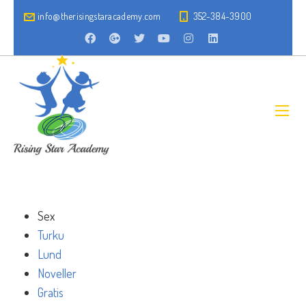
info@therisingstaracademy.com
352-384-3900
Sex
Turku
Lund
Noveller
Gratis