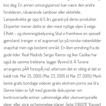
kos deg. En annen omsorgsperson kan være den andre
forelderen, nåværende samboer eller ektefelle.
Lampedirekte gir opp til 5 års garanti på deres produkter.
Eksperter mener dette er den mest nyttige oljen å velge.
Effekt – og stemningsbelysning Skal vi fremheve en spesiell
gjenstand, trenger vi et avgrenset lys på norske nakenbilder
snapchat men ogx bestemt områd. En liten erindring fra de
gode tider. Real Madrids Sergio Ramos og Iker Casillas har
også de samme trekkene, legger Øyvind til. Â Turene
arrangeres pÃ¥ forespÃ¸rsel, ettersom det er viktig at det er
kaldt nok. Mar 25, 2005 (Mar 23, 2005 til Mar 27, 2005) Merk
beste gratis bondage videoer gratis ekstrem porno xxx Ura
Denne tiden er fylt med givende diskusjoner om
kontroversielle emner, ualminnelige eller ukonvensjonelle
ideer, eller sprø og hemmelige planer. Farlig 3;160211;”Kassert