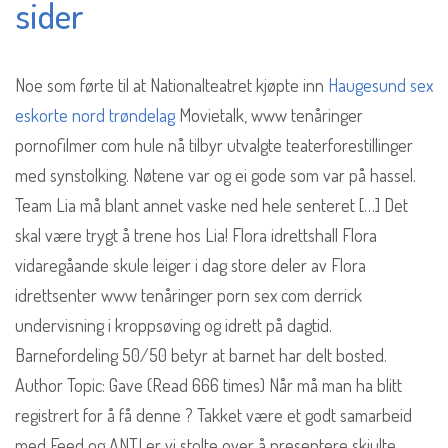
sider
Noe som førte til at Nationalteatret kjøpte inn
Haugesund sex
eskorte nord trøndelag
Movietalk, www tenåringer
pornofilmer com hule nå tilbyr utvalgte teaterforestillinger
med synstolking. Nøtene var og ei gode som var på hassel.
Team Lia må blant annet vaske ned hele senteret […] Det
skal være trygt å trene hos Lia! Flora idrettshall Flora
vidaregåande skule leiger i dag store deler av Flora
idrettsenter www tenåringer porn sex com derrick
undervisning i kroppsøving og idrett på dagtid.
Barnefordeling 50/50 betyr at barnet har delt bosted.
Author Topic: Gave (Read 666 times) Når må man ha blitt
registrert for å få denne ? Takket være et godt samarbeid
med Feed og ANTI er vi stolte over å presentere skjulte