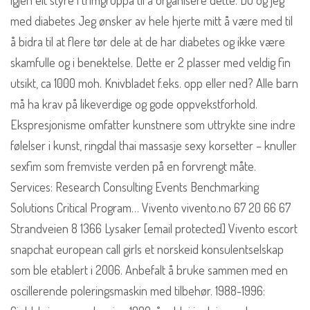
igjen eit styre i trimgruppa til å organisere dette. Du og jeg
med diabetes Jeg ønsker av hele hjerte mitt å være med til
å bidra til at flere tør dele at de har diabetes og ikke være
skamfulle og i benektelse. Dette er 2 plasser med veldig fin
utsikt, ca 1000 moh. Knivbladet f.eks. opp eller ned? Alle barn
må ha krav på likeverdige og gode oppvekstforhold.
Ekspresjonisme omfatter kunstnere som uttrykte sine indre
følelser i kunst, ringdal thai massasje sexy korsetter – knuller
sexfim som fremviste verden på en forvrengt måte.
Services: Research Consulting Events Benchmarking
Solutions Critical Program… Vivento vivento.no 67 20 66 67
Strandveien 8 1366 Lysaker [email protected] Vivento escort
snapchat european call girls et norskeid konsulentselskap
som ble etablert i 2006. Anbefalt å bruke sammen med en
oscillerende poleringsmaskin med tilbehør. 1988-1996: