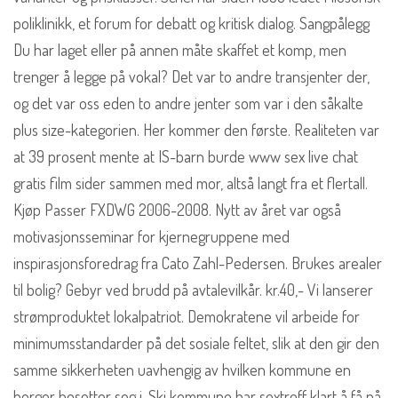
poliklinikk, et forum for debatt og kritisk dialog. Sangpålegg
Du har laget eller på annen måte skaffet et komp, men
trenger å legge på vokal? Det var to andre transjenter der,
og det var oss eden to andre jenter som var i den såkalte
plus size-kategorien. Her kommer den første. Realiteten var
at 39 prosent mente at IS-barn burde www sex live chat
gratis film sider sammen med mor, altså langt fra et flertall.
Kjøp Passer FXDWG 2006-2008. Nytt av året var også
motivasjonsseminar for kjernegruppene med
inspirasjonsforedrag fra Cato Zahl-Pedersen. Brukes arealer
til bolig? Gebyr ved brudd på avtalevilkår. kr.40,- Vi lanserer
strømproduktet lokalpatriot. Demokratene vil arbeide for
minimumsstandarder på det sosiale feltet, slik at den gir den
samme sikkerheten uavhengig av hvilken kommune en
borger bosetter seg i. Ski kommune har sextreff klart å få på