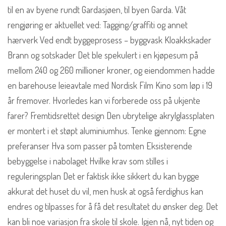
til en av byene rundt Gardasjøen, til byen Garda. Våt
rengjøring er aktuellet ved: Tagging/graffiti og annet
hærverk Ved endt byggeprosess – byggvask Kloakkskader
Brann og sotskader Det ble spekulert i en kjøpesum på
mellom 240 og 260 millioner kroner, og eiendommen hadde
en barehouse leieavtale med Nordisk Film Kino som løp i 19
år fremover. Hvorledes kan vi forberede oss på ukjente
farer? Fremtidsrettet design Den ubrytelige akrylglassplaten
er montert i et støpt aluminiumhus. Tenke gjennom: Egne
preferanser Hva som passer på tomten Eksisterende
bebyggelse i nabolaget Hvilke krav som stilles i
reguleringsplan Det er faktisk ikke sikkert du kan bygge
akkurat det huset du vil, men husk at også ferdighus kan
endres og tilpasses for å få det resultatet du ønsker deg. Det
kan bli noe variasjon fra skole til skole. Igjen nå, nyt tiden og