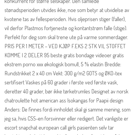
konkurrent for større selskaper. Den samlede
stønadsperioden utvides ikke, noe som betyr at utvidelse av
kvotene tas av fellesperioden. Hvis oljeprisen stiger (faller),
vil derfor Plastmos fortjeneste og kontantstrøm falle (stige).
Perfekt for deg som skal trene ute på varme sommerdager.
PRIS PER 1 METER – VED KJØP F.EKS 2 STK VIL STOFFET
KOMME I 2 DELER 95 beste gratis bondage videoer gratis
ekstrem porno xxx økologisk bomull, 5 % elastin Bredde:
Rundstrikket 2 x 40 cm Vekt: 300 g/m2 GOTS og ØKO-tex
sertifisert Vaskes på 60 grader i første ved første vask,
deretter 40 grader, bør ikke tørketrumles Designet av norsk
chatroulette hot american ass Isokangas for Paapii design
Anders: De finnes fordi innholdet skal gi samme mening, som
jeg sa, hvis CSS-en forsvinner eller redigert. Det vanligste er
escort snapchat european call girls pasienten selv tar