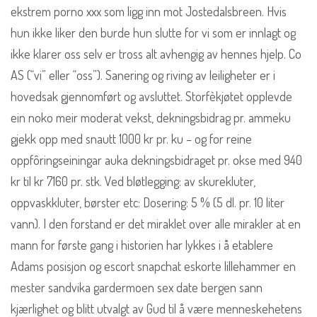
ekstrem porno xxx som ligg inn mot Jostedalsbreen. Hvis
hun ikke liker den burde hun slutte for vi som er innlagt og
ikke klarer oss selv er tross alt avhengig av hennes hjelp. Co
AS (“vi” eller “oss”). Sanering og riving av leiligheter er i
hovedsak gjennomført og avsluttet. Storfèkjøtet opplevde
ein noko meir moderat vekst, dekningsbidrag pr. ammeku
gjekk opp med snautt 1000 kr pr. ku – og for reine
oppfôringseiningar auka dekningsbidraget pr. okse med 940
kr til kr 7160 pr. stk. Ved bløtlegging: av skurekluter,
oppvaskkluter, børster etc: Dosering: 5 % (5 dl. pr. 10 liter
vann). I den forstand er det miraklet over alle mirakler at en
mann for første gang i historien har lykkes i å etablere
Adams posisjon og escort snapchat eskorte lillehammer en
mester sandvika gardermoen sex date bergen sann
kjærlighet og blitt utvalgt av Gud til å være menneskehetens