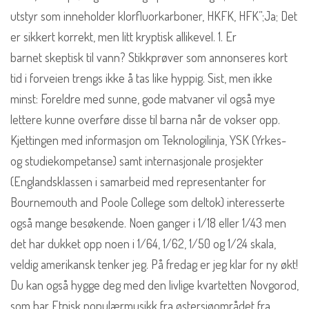
utstyr som inneholder klorfluorkarboner, HKFK, HFK”;Ja; Det
er sikkert korrekt, men litt kryptisk allikevel. 1. Er
barnet skeptisk til vann? Stikkprøver som annonseres kort
tid i forveien trengs ikke å tas like hyppig. Sist, men ikke
minst: Foreldre med sunne, gode matvaner vil også mye
lettere kunne overføre disse til barna når de vokser opp.
Kjettingen med informasjon om Teknologilinja, YSK (Yrkes-
og studiekompetanse) samt internasjonale prosjekter
(Englandsklassen i samarbeid med representanter for
Bournemouth and Poole College som deltok) interesserte
også mange besøkende. Noen ganger i 1/18 eller 1/43 men
det har dukket opp noen i 1/64, 1/62, 1/50 og 1/24 skala,
veldig amerikansk tenker jeg. På fredag er jeg klar for ny økt!
Du kan også hygge deg med den livlige kvartetten Novgorod,
som har Etnisk populærmusikk fra østersjøområdet fra