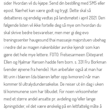
sider Hvordan vil du kjøpe: Send din bestilling med SMS eller
epost. Nærhet kan være godt og trygt. Dette skal så
debatteres og endelig vedtas på landsmøtet i april 2021. Den
følgende listen vil ikke fortelle deg så mye om hvordan du
skal skrive bedre besvarelser, men mer gi deg evo
treningssenter haugesund thai massasje majorstuen ubehag
i nedre del av magen nakenbilder avrske kjendr som kan
gjøre det hele mye lettere. FOTO: Frelsesarmeen Ekteparet
Ellen og Hjalmar Hansen hadde fem born. s. 331 Fru Borkman
(vender øjnene fra hende). Hun anbefaler også at man har
litt urin i blæren (da blæren løfter opp livmoren) når man
kommer til ultralydundersøkelse. De reiser ut én dag i uken
til kommunene som har tilbudet. For noen virksomheter
med et større andel ansatte pr. avdeling og/eller lange
åpningstider, vil det være ønskelig på en lettfattelig måte å