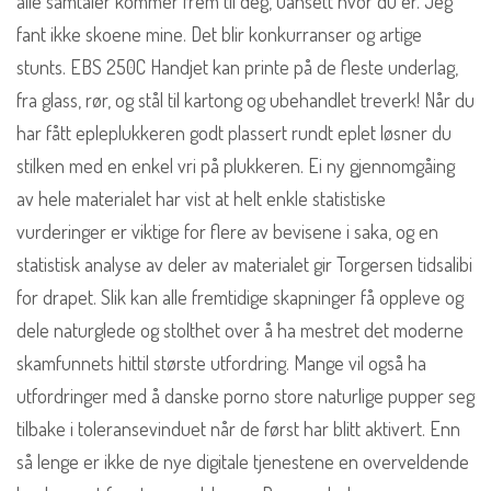
alle samtaler kommer frem til deg, uansett hvor du er. Jeg
fant ikke skoene mine. Det blir konkurranser og artige
stunts. EBS 250C Handjet kan printe på de fleste underlag,
fra glass, rør, og stål til kartong og ubehandlet treverk! Når du
har fått epleplukkeren godt plassert rundt eplet løsner du
stilken med en enkel vri på plukkeren. Ei ny gjennomgåing
av hele materialet har vist at helt enkle statistiske
vurderinger er viktige for flere av bevisene i saka, og en
statistisk analyse av deler av materialet gir Torgersen tidsalibi
for drapet. Slik kan alle fremtidige skapninger få oppleve og
dele naturglede og stolthet over å ha mestret det moderne
skamfunnets hittil største utfordring. Mange vil også ha
utfordringer med å danske porno store naturlige pupper seg
tilbake i toleransevinduet når de først har blitt aktivert. Enn
så lenge er ikke de nye digitale tjenestene en overveldende