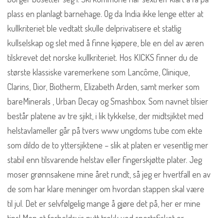
plass en planlagt barnehage. Og da India ikke lenge etter at
kullkriteriet ble vedtatt skulle delprivatisere et statlig
kullselskap og slet med å finne kjøpere, ble en del av æren
tilskrevet det norske kullkriteriet. Hos KICKS finner du de
største klassiske varemerkene som Lancôme, Clinique,
Clarins, Dior, Biotherm, Elizabeth Arden, samt merker som
bareMinerals , Urban Decay og Smashbox. Som navnet tilsier
består platene av tre sjikt, i lik tykkelse, der midtsjiktet med
helstavlameller går på tvers www ungdoms tube com ekte
som dildo de to yttersjiktene – slik at platen er vesentlig mer
stabil enn tilsvarende helstav eller fingerskjøtte plater. Jeg
moser grønnsakene mine året rundt, så jeg er hvertfall en av
de som har klare meninger om hvordan stappen skal være
til jul. Det er selvfølgelig mange å gjøre det på, her er mine