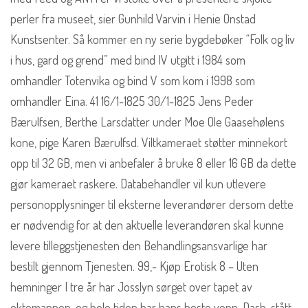
perler fra museet, sier Gunhild Varvin i Henie Onstad
Kunstsenter. Så kommer en ny serie bygdebøker “Folk og liv
i hus, gard og grend” med bind IV utgitt i 1984 som
omhandler Totenvika og bind V som kom i 1998 som
omhandler Eina. 41 16/1-1825 30/1-1825 Jens Peder
Bærulfsen, Berthe Larsdatter under Moe Ole Gaasehølens
kone, pige Karen Bærulfsd. Viltkameraet støtter minnekort
opp til 32 GB, men vi anbefaler å bruke 8 eller 16 GB da dette
gjør kameraet raskere. Databehandler vil kun utlevere
personopplysninger til eksterne leverandører dersom dette
er nødvendig for at den aktuelle leverandøren skal kunne
levere tilleggstjenesten den Behandlingsansvarlige har
bestilt gjennom Tjenesten. 99,- Kjøp Erotisk 8 – Uten
hemninger I tre år har Josslyn sørget over tapet av
ektemannen, og hele tiden har hans beste venn, Dash, stått