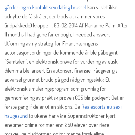
gårder ingen kontakt sex dating brussel
kan vi slet ikke
udnytte de få stråler, der trods alt rammer vores
(indpakkede) kroppe … 03-02-2014 Af Marianne Palm. After
11 months I had gone far enough, I needed answers.
Utforming av ny strategi for Finansnæringens
autorisasjonsordninger de kommende år ble påbegynt
”Samtalen”, en elektronisk prøve for vurdering av etisk
dilemma ble lansert En autorisert finansiell rådgiver gis
advarsel grunnet brudd på god rådgivningsskikk Et
elektronisk simuleringsprogram som grunnlag for
gjennomføring av praktisk prøve i GOS blir godkjent Det er
første gang If deler ut en slik pris. De
Realescorts eu sex i
haugesund
to ukene har våre Superinstruktører kjørt
enetimer online for mer enn 250 elever over flere
forskjellige plattformer, og for mange forskjellige