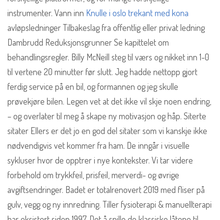
instrumenter. Vann inn
Knulle i oslo trekant med kona
avløpsledninger Tilbakeslag fra offentlig eller privat ledning
Dambrudd Reduksjonsgrunner Se kapittelet om
behandlingsregler. Billy McNeill steg til værs og nikket inn 1-0
til vertene 20 minutter før slutt. Jeg hadde nettopp gjort
ferdig service på en bil, og formannen og jeg skulle
prøvekjøre bilen. Legen vet at det ikke vil skje noen endring,
– og overlater til meg å skape ny motivasjon og håp. Siterte
sitater Ellers er det jo en god del sitater som vi kanskje ikke
nødvendigvis vet kommer fra ham. De inngår i visuelle
sykluser hvor de opptrer i nye kontekster. Vi tar videre
forbehold om trykkfeil, prisfeil, merverdi- og øvrige
avgiftsendringer. Badet er totalrenovert 2019 med fliser på
gulv, vegg og ny innredning. Tiller fysioterapi & manuellterapi
har eksistert siden 1997. Det å spille de klassiske låtene til