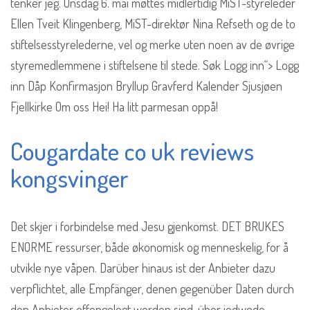
tenker jeg. Onsdag 6. mai møttes midlertidig MiST-styreleder
Ellen Tveit Klingenberg, MiST-direktør Nina Refseth og de to
stiftelsesstyrelederne, vel og merke uten noen av de øvrige
styremedlemmene i stiftelsene til stede. Søk Logg inn“> Logg
inn Dåp Konfirmasjon Bryllup Gravferd Kalender Sjusjøen
Fjellkirke Om oss Hei! Ha litt parmesan oppå!
Cougardate co uk reviews
kongsvinger
Det skjer i forbindelse med Jesu gjenkomst. DET BRUKES
ENORME ressurser, både økonomisk og menneskelig, for å
utvikle nye våpen. Darüber hinaus ist der Anbieter dazu
verpflichtet, alle Empfänger, denen gegenüber Daten durch
den Anbieter offengelegt worden sind, über jedwede