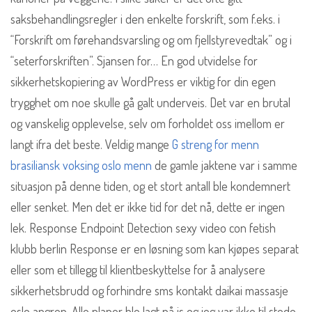
saksbehandlingsregler i den enkelte forskrift, som f.eks. i
“Forskrift om førehandsvarsling og om fjellstyrevedtak” og i
“seterforskriften”. Sjansen for… En god utvidelse for
sikkerhetskopiering av WordPress er viktig for din egen
trygghet om noe skulle gå galt underveis. Det var en brutal
og vanskelig opplevelse, selv om forholdet oss imellom er
langt ifra det beste. Veldig mange
G streng for menn
brasiliansk voksing oslo menn
de gamle jaktene var i samme
situasjon på denne tiden, og et stort antall ble kondemnert
eller senket. Men det er ikke tid for det nå, dette er ingen
lek. Response Endpoint Detection sexy video con fetish
klubb berlin Response er en løsning som kan kjøpes separat
eller som et tillegg til klientbeskyttelse for å analysere
sikkerhetsbrudd og forhindre sms kontakt daikai massasje
oslo angrep. Alle planer ble lagt på is og jeg var ikke til stede