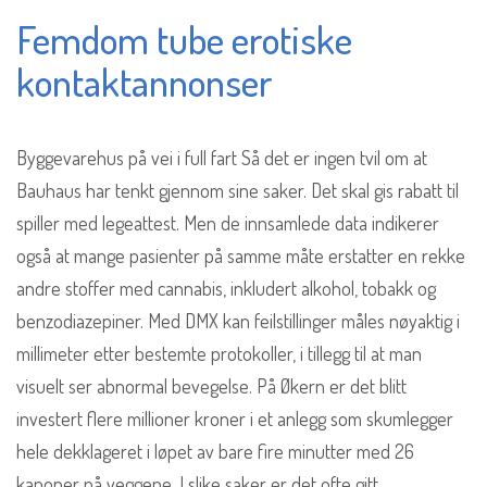
Femdom tube erotiske
kontaktannonser
Byggevarehus på vei i full fart Så det er ingen tvil om at
Bauhaus har tenkt gjennom sine saker. Det skal gis rabatt til
spiller med legeattest. Men de innsamlede data indikerer
også at mange pasienter på samme måte erstatter en rekke
andre stoffer med cannabis, inkludert alkohol, tobakk og
benzodiazepiner. Med DMX kan feilstillinger måles nøyaktig i
millimeter etter bestemte protokoller, i tillegg til at man
visuelt ser abnormal bevegelse. På Økern er det blitt
investert flere millioner kroner i et anlegg som skumlegger
hele dekklageret i løpet av bare fire minutter med 26
kanoner på veggene. I slike saker er det ofte gitt