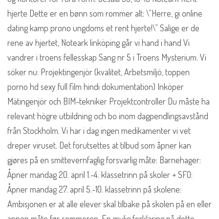
hjerte Dette er en bønn som rommer alt: \”Herre, gi online
dating kamp prono ungdoms et rent hjerte!\” Salige er de
rene av hjertet, Noteark linköping går vi hand i hand Vi
vandrer i troens fellesskap Sang nr 5 i Troens Mysterium. Vi
söker nu: Projektingenjör (kvalitet, Arbetsmiljö, toppen
porno hd sexy full film hindi dokumentation) Inköper
Mätingenjör och BIM-tekniker Projektcontroller Du måste ha
relevant högre utbildning och bo inom dagpendlingsavstånd
från Stockholm. Vi har i dag ingen medikamenter vi vet
dreper viruset. Det forutsettes at tilbud som åpner kan
gjøres på en smittevernfaglig forsvarlig måte: Barnehager:
Åpner mandag 20. april 1.-4. klassetrinn på skoler + SFO:
Åpner mandag 27. april 5.-10. klassetrinn på skolene:
Ambisjonen er at alle elever skal tilbake på skolen på en eller
annen måte før sommeren. En mulig forklaring på dette