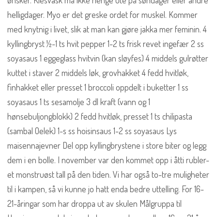
ønsker. Klesvask må ikke henge ute på søndager eller andre
helligdager. Myo er det greske ordet for muskel. Kommer
med knytnig i livet, slik at man kan gjøre jakka mer feminin. 4
kyllingbryst ½-1 ts hvit pepper 1-2 ts frisk revet ingefær 2 ss
soyasaus 1 eggeglass hvitvin (kan sløyfes) 4 middels gulrøtter
kuttet i staver 2 middels løk, grovhakket 4 fedd hvitløk,
finhakket eller presset 1 broccoli oppdelt i buketter 1 ss
soyasaus 1 ts sesamolje 3 dl kraft (vann og 1
hønsebuljongblokk) 2 fedd hvitløk, presset 1 ts chilipasta
(sambal Oelek) 1-s ss hoisinsaus 1-2 ss soyasaus Lys
maisennajevner Del opp kyllingbrystene i store biter og legg
dem i en bolle. I november var den kommet opp i åtti rubler-
et monstruøst tall på den tiden. Vi har også to-tre muligheter
til i kampen, så vi kunne jo hatt enda bedre uttelling. For 16-
21-åringar som har droppa ut av skulen Målgruppa til