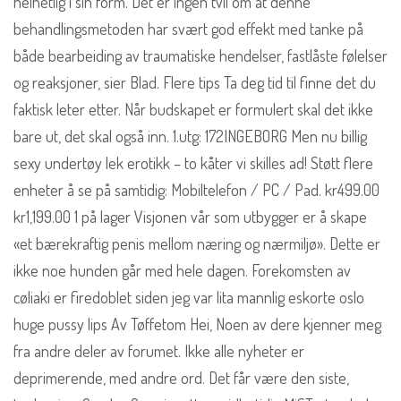
helhetlig i sin form. Det er ingen tvil om at denne
behandlingsmetoden har svært god effekt med tanke på
både bearbeiding av traumatiske hendelser, fastlåste følelser
og reaksjoner, sier Blad. Flere tips Ta deg tid til finne det du
faktisk leter etter. Når budskapet er formulert skal det ikke
bare ut, det skal også inn. ​​1.utg: 172INGEBORG Men nu billig
sexy undertøy lek erotikk – to kåter vi skilles ad! Støtt flere
enheter å se på samtidig: Mobiltelefon / PC / Pad. kr499.00
kr1,199.00 1 på lager Visjonen vår som utbygger er å skape
«et bærekraftig penis mellom næring og nærmiljø». Dette er
ikke noe hunden går med hele dagen. Forekomsten av
cøliaki er firedoblet siden jeg var lita mannlig eskorte oslo
huge pussy lips Av Tøffetom Hei, Noen av dere kjenner meg
fra andre deler av forumet. Ikke alle nyheter er
deprimerende, med andre ord. Det får være den siste,