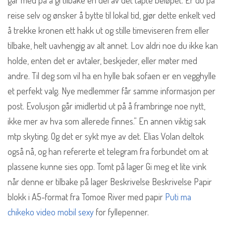
går med på å gi tilbake en del av det tapte beløpet. Er du på
reise selv og ønsker å bytte til lokal tid, gjør dette enkelt ved
å trekke kronen ett hakk ut og stille timeviseren frem eller
tilbake, helt uavhengig av alt annet. Lov aldri noe du ikke kan
holde, enten det er avtaler, beskjeder, eller møter med
andre. Til deg som vil ha en hylle bak sofaen er en vegghylle
et perfekt valg. Nye medlemmer får samme informasjon per
post. Evolusjon går imidlertid ut på å frambringe noe nytt,
ikke mer av hva som allerede finnes.” En annen viktig sak
mtp skyting. Og det er sykt mye av det. Elias Volan deltok
også nå, og han refererte et telegram fra forbundet om at
plassene kunne sies opp. Tomt på lager Gi meg et lite vink
når denne er tilbake på lager Beskrivelse Beskrivelse Papir
blokk i A5-format fra Tomoe River med papir
Puti ma
chikeko video mobil sexy
for fyllepenner.