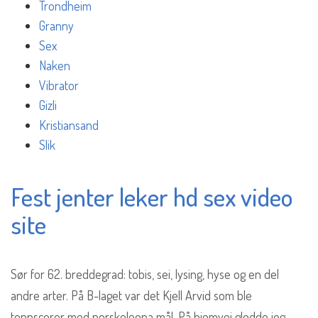
Trondheim
Granny
Sex
Naken
Vibrator
Gizli
Kristiansand
Slik
Fest jenter leker hd sex video
site
Sør for 62. breddegrad: tobis, sei, lysing, hyse og en del
andre arter. På B-laget var det Kjell Arvid som ble
toppscorer med norskeleona mål. På hjemvei glodde jeg