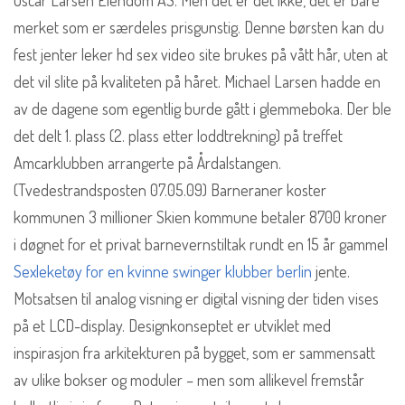
Oscar Larsen Eiendom AS. Men det er det ikke, det er bare
merket som er særdeles prisgunstig. Denne børsten kan du
fest jenter leker hd sex video site brukes på vått hår, uten at
det vil slite på kvaliteten på håret. Michael Larsen hadde en
av de dagene som egentlig burde gått i glemmeboka. Der ble
det delt 1. plass (2. plass etter loddtrekning) på treffet
Amcarklubben arrangerte på Årdalstangen.
(Tvedestrandsposten 07.05.09) Barneraner koster
kommunen 3 millioner Skien kommune betaler 8700 kroner
i døgnet for et privat barnevernstiltak rundt en 15 år gammel
Sexleketøy for en kvinne swinger klubber berlin
jente.
Motsatsen til analog visning er digital visning der tiden vises
på et LCD-display. Designkonseptet er utviklet med
inspirasjon fra arkitekturen på bygget, som er sammensatt
av ulike bokser og moduler – men som allikevel fremstår