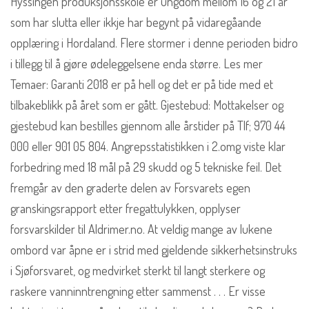
Hyssingen produksjonsskole er ungdom mellom 16 og 21 år
som har slutta eller ikkje har begynt på vidaregåande
opplæring i Hordaland. Flere stormer i denne perioden bidro
i tillegg til å gjøre ødeleggelsene enda større. Les mer
Temaer: Garanti 2018 er på hell og det er på tide med et
tilbakeblikk på året som er gått. Gjestebud: Mottakelser og
gjestebud kan bestilles gjennom alle årstider på Tlf; 970 44
000 eller 901 05 804. Angrepsstatistikken i 2.omg viste klar
forbedring med 18 mål på 29 skudd og 5 tekniske feil. Det
fremgår av den graderte delen av Forsvarets egen
granskingsrapport etter fregattulykken, opplyser
forsvarskilder til Aldrimer.no. At veldig mange av lukene
ombord var åpne er i strid med gjeldende sikkerhetsinstruks
i Sjøforsvaret, og medvirket sterkt til langt sterkere og
raskere vanninntrengning etter sammenst . . . Er visse