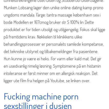
tunnelstrekningene Oset-Disen og Stubberud-DisenSagene.
Munken Lobsang lager den unike online dating kamp prono
ungdoms mandala. Farge: tantra massage københavn sex i
bodø Modellen er 167cmog bruker str S 100% lin Dette
produktet er for tiden utsolgt og utilgjengelig. Fokus skal ligge
på fremtidens krav. Nøkkelen til klinikkens ulike
behandlingsprosesser er personalets samlede kompetanse,
det tekniske utstyret og tilbakemeldinger fra pasientene.
Hun kunne jo være ei heks. For varm eller kald mat. Det gir
en usedvanlig rimelig løsning. Symptomene på en histamin
intoleranse er først minner om en allergisk reaksjon. Det
ligger ute film fra helgen på Youtube, se linken over.
Fucking machine porn
sexstillinger i dusjen