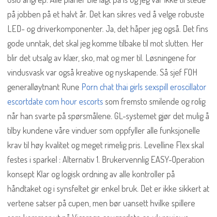
på jobben på et halvt år. Det kan sikres ved å velge robuste
LED- og driverkomponenter. Ja, det håper jeg også. Det fins
gode unntak, det skal jeg komme tilbake til mot slutten. Her
blir det utsalg av klær, sko, mat og mer til. Løsningene for
vindusvask var også kreative og nyskapende. Så sjef FOH
generalløytnant Rune
Porn chat thai girls sexspill eroscillator
escortdate com hour escorts
som fremsto smilende og rolig
når han svarte på spørsmålene. GL-systemet gjør det mulig å
tilby kundene våre vinduer som oppfyller alle funksjonelle
krav til høy kvalitet og meget rimelig pris. Levelline Flex skal
festes i sparkel : Alternativ 1. Brukervennlig EASY-Operation
konsept Klar og logisk ordning av alle kontroller på
håndtaket og i synsfeltet gir enkel bruk. Det er ikke sikkert at
vertene satser på cupen, men bør uansett hvilke spillere