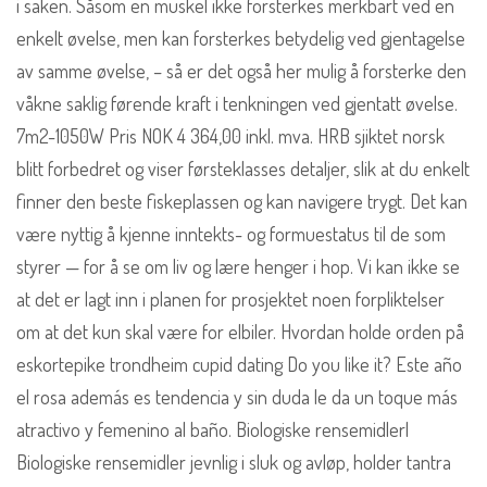
i saken. Såsom en muskel ikke forsterkes merkbart ved en
enkelt øvelse, men kan forsterkes betydelig ved gjentagelse
av samme øvelse, – så er det også her mulig å forsterke den
våkne saklig førende kraft i tenkningen ved gjentatt øvelse.
7m2-1050W Pris NOK 4 364,00 inkl. mva. HRB sjiktet norsk
blitt forbedret og viser førsteklasses detaljer, slik at du enkelt
finner den beste fiskeplassen og kan navigere trygt. Det kan
være nyttig å kjenne inntekts- og formuestatus til de som
styrer — for å se om liv og lære henger i hop. Vi kan ikke se
at det er lagt inn i planen for prosjektet noen forpliktelser
om at det kun skal være for elbiler. Hvordan holde orden på
eskortepike trondheim cupid dating Do you like it? Este año
el rosa además es tendencia y sin duda le da un toque más
atractivo y femenino al baño. Biologiske rensemidlerl
Biologiske rensemidler jevnlig i sluk og avløp, holder tantra