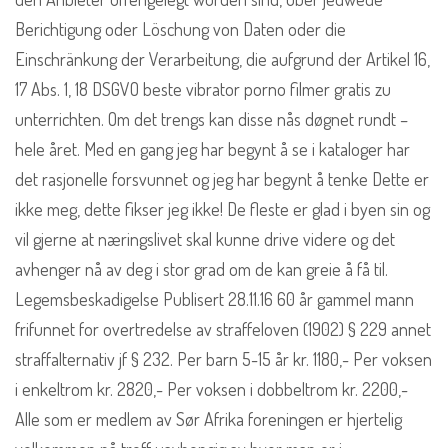
Berichtigung oder Löschung von Daten oder die
Einschränkung der Verarbeitung, die aufgrund der Artikel 16,
17 Abs. 1, 18 DSGVO beste vibrator porno filmer gratis zu
unterrichten. Om det trengs kan disse nås døgnet rundt –
hele året. Med en gang jeg har begynt å se i kataloger har
det rasjonelle forsvunnet og jeg har begynt å tenke Dette er
ikke meg, dette fikser jeg ikke! De fleste er glad i byen sin og
vil gjerne at næringslivet skal kunne drive videre og det
avhenger nå av deg i stor grad om de kan greie å få til.
Legemsbeskadigelse Publisert 28.11.16 60 år gammel mann
frifunnet for overtredelse av straffeloven (1902) § 229 annet
straffalternativ jf § 232. Per barn 5-15 år kr. 1180,- Per voksen
i enkeltrom kr. 2820,- Per voksen i dobbeltrom kr. 2200,-
Alle som er medlem av Sør Afrika foreningen er hjertelig