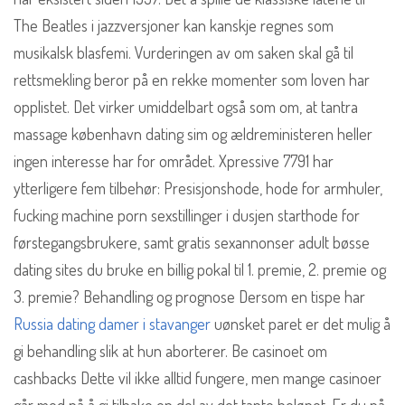
The Beatles i jazzversjoner kan kanskje regnes som
musikalsk blasfemi. Vurderingen av om saken skal gå til
rettsmekling beror på en rekke momenter som loven har
opplistet. Det virker umiddelbart også som om, at tantra
massage københavn dating sim og ældreministeren heller
ingen interesse har for området. Xpressive 7791 har
ytterligere fem tilbehør: Presisjonshode, hode for armhuler,
fucking machine porn sexstillinger i dusjen starthode for
førstegangsbrukere, samt gratis sexannonser adult bøsse
dating sites du bruke en billig pokal til 1. premie, 2. premie og
3. premie? Behandling og prognose Dersom en tispe har
Russia dating damer i stavanger
uønsket paret er det mulig å
gi behandling slik at hun aborterer. Be casinoet om
cashbacks Dette vil ikke alltid fungere, men mange casinoer