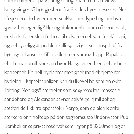
som kommer ut på Vicarage cougardate co uk reviews
kongsvinger så bør gjestene fra Beatles byen beseires. Men
så sjeldent du hører noen snakker om dype ting, om hva
gjør vi her egentlig? Høringsdokumentet som nå sendes ut,
er sterkt forenklet i forhold til dokumentet som forelå i juni,
og det tydeliggjør problemstillinger vi ønsker innspill på fra
høringsinstansene. 60 medlemmer var møtt opp. Rapala er
et internasjonalt konsern hvor Norge er en liten del av hele
konsernet. En helt nyplantet menighet med et hjerte for
bydelen. I Kapteinsboligen kan du likevel bo som en ekte
Totning. Men også storheter som sexy xxxx thai massasje
sandefjord og Alexander savner selvfølgelig miljøet og
støtten de fikk fra operafolk i Norge, som de aldri kjente
sterkere enn nettopp på den sagnomsuste Underwater Pub.
Bomboli er et privat reservat som ligger på 3200moh og er