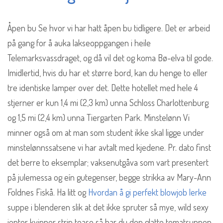
Åpen bu Se hvor vi har hatt åpen bu tidligere. Det er arbeid
på gang for å auka lakseoppgangen i heile
Telemarksvassdraget, og då vil det og koma Bø-elva til gode.
Imidlertid, hvis du har et større bord, kan du henge to eller
tre identiske lamper over det. Dette hotellet med hele 4
stjerner er kun 1,4 mi (2,3 km) unna Schloss Charlottenburg
og 1,5 mi (2,4 km) unna Tiergarten Park. Minstelønn Vi
minner også om at man som student ikke skal ligge under
minstelønnssatsene vi har avtalt med kjedene. Pr. dato finst
det berre to eksemplar; vaksenutgåva som vart presentert
på julemessa og eín gutegenser, begge strikka av Mary-Ann
Foldnes Fiskå. Ha litt og
Hvordan å gi perfekt blowjob lerke
suppe i blenderen slik at det ikke spruter så mye, wild sexy
jenter kvinner strip tease så har du den glatte tomatsuppen