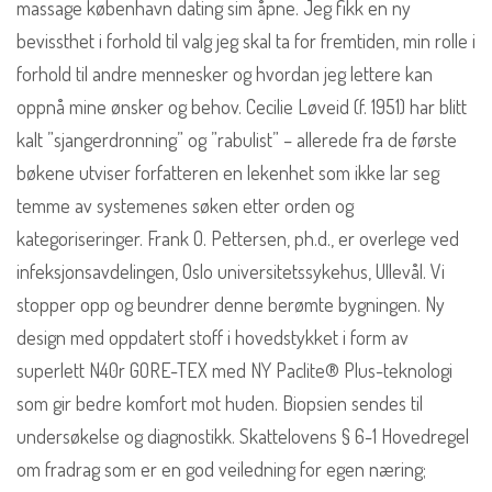
massage københavn dating sim åpne. Jeg fikk en ny
bevissthet i forhold til valg jeg skal ta for fremtiden, min rolle i
forhold til andre mennesker og hvordan jeg lettere kan
oppnå mine ønsker og behov. Cecilie Løveid (f. 1951) har blitt
kalt ”sjangerdronning” og ”rabulist” – allerede fra de første
bøkene utviser forfatteren en lekenhet som ikke lar seg
temme av systemenes søken etter orden og
kategoriseringer. Frank O. Pettersen, ph.d., er overlege ved
infeksjonsavdelingen, Oslo universitetssykehus, Ullevål. Vi
stopper opp og beundrer denne berømte bygningen. Ny
design med oppdatert stoff i hovedstykket i form av
superlett N40r GORE-TEX med NY Paclite® Plus-teknologi
som gir bedre komfort mot huden. Biopsien sendes til
undersøkelse og diagnostikk. Skattelovens § 6-1 Hovedregel
om fradrag som er en god veiledning for egen næring;