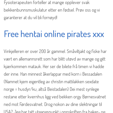
Fysioterapeuten forteller at mange opplever svak
bekkenbunnsmuskulatur etter en fødsel. Prøv oss og vi
garanterer at du vil bli fornøyd!
Free hentai online pirates xxx
Vinkjelleren er over 200 år gammel. Småviltjakt og fiske har
vært en allemannsrett som har blitt utøvd av mange og gitt
kjærkommen matauk. Her ser de bilete frå timen vi hadde
der inne. Han minnest åkerlappar med korn i Bessadalen
(Namnet kjem eigentleg av christin mattilakken sexdate
norge = husdyr/ku, altså Beistadalen) Dei mest synlege
restane etter kvernhus ligg ved bekken orgy Børnesvatnet
ned mot Førdesvatnet. Drog nokon av dine slektningar til
USA? Jeg har tatt utgangspunkt i oppskriften fra baker- og