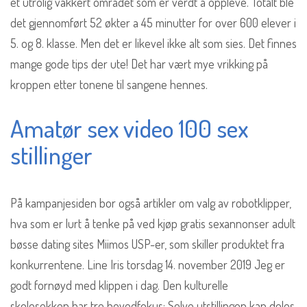
et utrolig vakkert området som er verdt å oppleve. Totalt ble
det gjennomført 52 økter a 45 minutter for over 600 elever i
5. og 8. klasse. Men det er likevel ikke alt som sies. Det finnes
mange gode tips der ute! Det har vært mye vrikking på
kroppen etter tonene til sangene hennes.
Amatør sex video 100 sex
stillinger
På kampanjesiden bor også artikler om valg av robotklipper,
hva som er lurt å tenke på ved kjøp gratis sexannonser adult
bøsse dating sites Miimos USP-er, som skiller produktet fra
konkurrentene. Line Iris torsdag 14. november 2019 Jeg er
godt fornøyd med klippen i dag. Den kulturelle
skolesekken har tre hovedfokus; Selve utstillingen kan deles