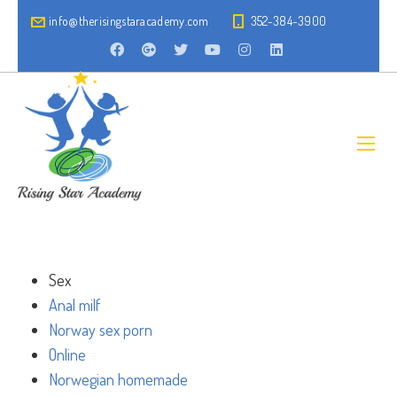
info@therisingstaracademy.com
352-384-3900
Sex
Anal milf
Norway sex porn
Online
Norwegian homemade