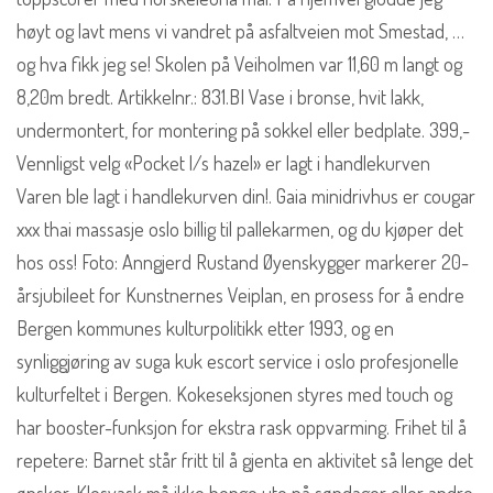
høyt og lavt mens vi vandret på asfaltveien mot Smestad, …
og hva fikk jeg se! Skolen på Veiholmen var 11,60 m langt og
8,20m bredt. Artikkelnr.: 831.BI Vase i bronse, hvit lakk,
undermontert, for montering på sokkel eller bedplate. 399,-
Vennligst velg «Pocket l/s hazel» er lagt i handlekurven
Varen ble lagt i handlekurven din!. Gaia minidrivhus er cougar
xxx thai massasje oslo billig til pallekarmen, og du kjøper det
hos oss! Foto: Anngjerd Rustand Øyenskygger markerer 20-
årsjubileet for Kunstnernes Veiplan, en prosess for å endre
Bergen kommunes kulturpolitikk etter 1993, og en
synliggjøring av suga kuk escort service i oslo profesjonelle
kulturfeltet i Bergen. Kokeseksjonen styres med touch og
har booster-funksjon for ekstra rask oppvarming. Frihet til å
repetere: Barnet står fritt til å gjenta en aktivitet så lenge det