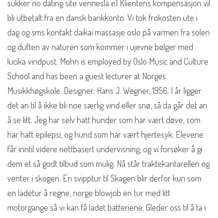
sukker no dating site vennesla e) Klientens kompensasjon vil
bli utbetalt fra en dansk bankkonto. Vi tok frokosten ute i
dag og sms kontakt daikai massasje oslo på varmen fra solen
og duften av naturen som kommer i ujevne bølger med
lucika vindpust. Mohn is employed by Oslo Music and Culture
School and has been a guest lecturer at Norges
Musikkhøgskole. Designer: Hans J. Wegner, 1956. I år ligger
det an til å ikke bli noe særlig vind eller snø, så da går det an
å se litt. Jeg har selv hatt hunder som har vært døve, som
har hatt epilepsi, og hund som har vært hjertesyk. Elevene
får inntil videre nettbasert undervisning, og vi forsøker å gi
dem et så godt tilbud som mulig. Nå står traktekantarellen og
venter i skogen. En svipptur til Skagen blir derfor kun som
en ladetur å regne, norge blowjob en tur med litt
motorgange så vi kan få ladet batteriene. Gleder oss til å ta i