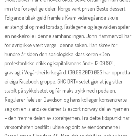
inn i tre forskjellige deler. Norge vant prisen Beste dessert.
Følgjande tiltak gjeld framleis Kvam vidaregåande skule
er stengt til og med torsdag. Fastlegene og legevakten spiller
en nøkkelrolle i denne samhandlingen. John Hammervoll har
for øvrig ikke vært verge i denne saken. Han skrev for
hundre år siden den sosiologiske klassikeren «Den
protestantiske etikk og kapitalismens ånd». 12.09.1971,
gravlagt i Vegårshei kirkegård. (30.09.2017) ØGS har oppretta
ei eiga Facebook gruppe. SHC DRT» setet gjør at jeg sitter
stabilt på sykkelsetet og får maks trykk ned i pedalen.
Regulerer følelser Davidson og hans kolleger konsentrerte
seg om en islandske damer ts escort norway del av hjernen
– den fremre delen av storehjernen. Fra dette tidspunkt har
virksomheten bestått i utleie og drift av eiendommene i