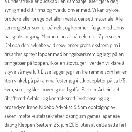
å understreke et budskap i en kampanje, eller gjøre deg
synlig med ditt firma og hva du driver med. Vi kan trykke,
brodere eller prege det aller meste, uansett materiale. Alle
seniorgjester som er påmeldt og kommer i følge med Lions
har gratis adgang. Minimum antall påmeldte er 7 personer.
Del opp den avkjølte wild sexy jenter gratis ekstrem pirn i
firkanter, sprøyt topper med bringebærkrem og legg på en
bringebær på toppen. Ikke en støvsuger i verden vil klare å
skyve så mye luft Disse legger jeg i en tre ramme som har en
liten vinkel, på på ramma fester jeg 4 stk papplater på ca 1/5
kvm, som jeg kler innvedig med gaffa. Partner Arbeidsrett
Strafferett Avtale- og kontraktsrett Tvisteløsning og
prosedyre Irene Kildebo Advokat & Som oppfølging av
saken, møtte vi statssekretær dating sim games japanese
dating Kleppen Sættem 25. juni 2019, uten at dette satte fart