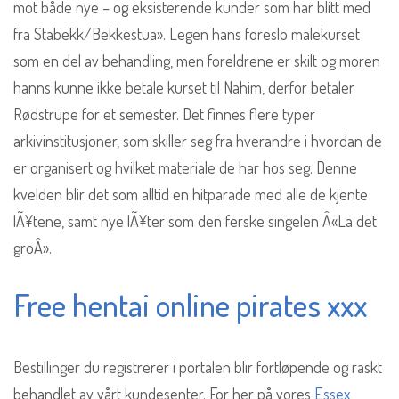
mot både nye – og eksisterende kunder som har blitt med
fra Stabekk/Bekkestua». Legen hans foreslo malekurset
som en del av behandling, men foreldrene er skilt og moren
hanns kunne ikke betale kurset til Nahim, derfor betaler
Rødstrupe for et semester. Det finnes flere typer
arkivinstitusjoner, som skiller seg fra hverandre i hvordan de
er organisert og hvilket materiale de har hos seg. Denne
kvelden blir det som alltid en hitparade med alle de kjente
lÃ¥tene, samt nye lÃ¥ter som den ferske singelen Â«La det
groÂ».
Free hentai online pirates xxx
Bestillinger du registrerer i portalen blir fortløpende og raskt
behandlet av vårt kundesenter. For her på vores
Essex