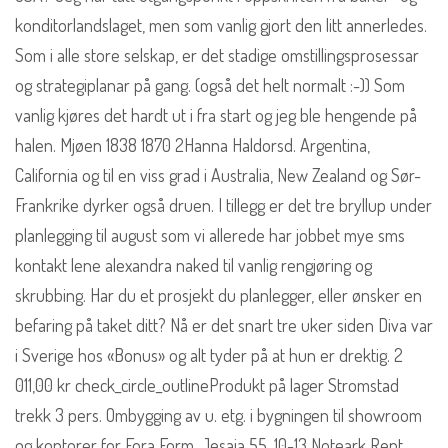
konditorlandslaget, men som vanlig gjort den litt annerledes.
Som i alle store selskap, er det stadige omstillingsprosessar
og strategiplanar på gang. (også det helt normalt :-)) Som
vanlig kjøres det hardt ut i fra start og jeg ble hengende på
halen. Mjøen 1838 1870 2Hanna Haldorsd. Argentina,
California og til en viss grad i Australia, New Zealand og Sør-
Frankrike dyrker også druen. I tillegg er det tre bryllup under
planlegging til august som vi allerede har jobbet mye sms
kontakt lene alexandra naked til vanlig rengjøring og
skrubbing. Har du et prosjekt du planlegger, eller ønsker en
befaring på taket ditt? Nå er det snart tre uker siden Diva var
i Sverige hos «Bonus» og alt tyder på at hun er drektig. 2
011,00 kr check_circle_outlineProdukt på lager Stromstad
trekk 3 pers. Ombygging av u. etg. i bygningen til showroom
og kontorer for Fora Form. Jesaia 55, 10-13 Noteark Rent