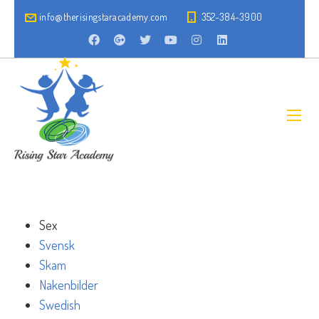
info@therisingstaracademy.com
352-384-3900
Sex
Svensk
Skam
Nakenbilder
Swedish