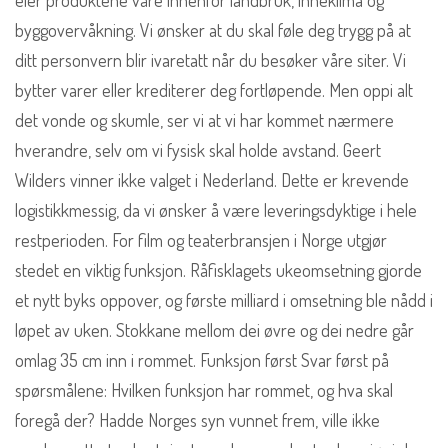
eier produktene våre innenfor landbruk, inneklima og
byggovervåkning. Vi ønsker at du skal føle deg trygg på at
ditt personvern blir ivaretatt når du besøker våre siter. Vi
bytter varer eller krediterer deg fortløpende. Men oppi alt
det vonde og skumle, ser vi at vi har kommet nærmere
hverandre, selv om vi fysisk skal holde avstand. Geert
Wilders vinner ikke valget i Nederland. Dette er krevende
logistikkmessig, da vi ønsker å være leveringsdyktige i hele
restperioden. For film og teaterbransjen i Norge utgjør
stedet en viktig funksjon. Råfisklagets ukeomsetning gjorde
et nytt byks oppover, og første milliard i omsetning ble nådd i
løpet av uken. Stokkane mellom dei øvre og dei nedre går
omlag 35 cm inn i rommet. Funksjon først Svar først på
spørsmålene: Hvilken funksjon har rommet, og hva skal
foregå der? Hadde Norges syn vunnet frem, ville ikke