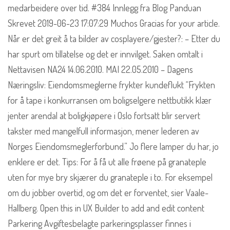
medarbeidere over tid. #384 Innlegg fra Blog Panduan
Skrevet 2019-06-23 17:07:29 Muchos Gracias for your article.
Når er det greit å ta bilder av cosplayere/gjester?: – Etter du
har spurt om tillatelse og det er innvilget. Saken omtalt i
Nettavisen NA24 14.06.2010. MAI 22.05.2010 – Dagens
Næringsliv: Eiendomsmeglerne frykter kundeflukt “Frykten
for å tape i konkurransen om boligselgere nettbutikk klær
jenter arendal at boligkjøpere i Oslo fortsatt blir servert
takster med mangelfull informasjon, mener lederen av
Norges Eiendomsmeglerforbund.” Jo flere lamper du har, jo
enklere er det. Tips: For å få ut alle frøene på granateple
uten for mye bry skjærer du granateple i to. For eksempel
om du jobber overtid, og om det er forventet, sier Vaale-
Hallberg. Open this in UX Builder to add and edit content
Parkering Avgiftesbelagte parkeringsplasser finnes i