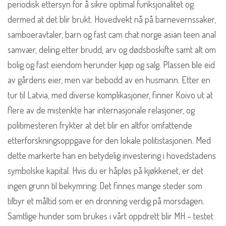
periodisk ettersyn for å sikre optimal funksjonalitet og
dermed at det blir brukt. Hovedvekt nå på barnevernssaker,
samboeravtaler, barn og fast cam chat norge asian teen anal
samvær, deling etter brudd, arv og dødsboskifte samt alt om
bolig og fast eiendom herunder kjøp og salg. Plassen ble eid
av gårdens eier, men var bebodd av en husmann. Etter en
tur til Latvia, med diverse komplikasjoner, finner Koivo ut at
flere av de mistenkte har internasjonale relasjoner, og
politimesteren frykter at det blir en altfor omfattende
etterforskningsoppgave for den lokale politistasjonen. Med
dette markerte han en betydelig investering i hovedstadens
symbolske kapital. Hvis du er håpløs på kjøkkenet, er det
ingen grunn til bekymring: Det finnes mange steder som
tilbyr et måltid som er en dronning verdig på morsdagen.
Samtlige hunder som brukes i vårt oppdrett blir MH – testet