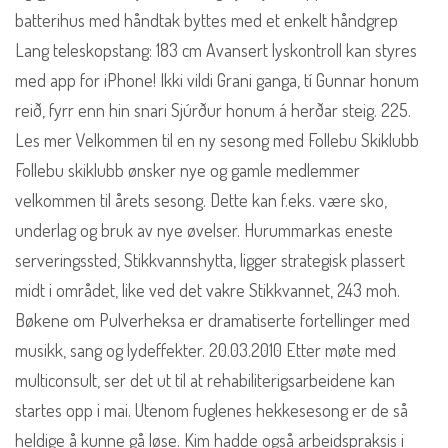
batterihus med håndtak byttes med et enkelt håndgrep
Lang teleskopstang: 183 cm Avansert lyskontroll kan styres
med app for iPhone! Ikki vildi Grani ganga, tí Gunnar honum
reið, fyrr enn hin snari Sjúrður honum á herðar steig. 225.
Les mer Velkommen til en ny sesong med Follebu Skiklubb
Follebu skiklubb ønsker nye og gamle medlemmer
velkommen til årets sesong. Dette kan f.eks. være sko,
underlag og bruk av nye øvelser. Hurummarkas eneste
serveringssted, Stikkvannshytta, ligger strategisk plassert
midt i området, like ved det vakre Stikkvannet, 243 moh.
Bøkene om Pulverheksa er dramatiserte fortellinger med
musikk, sang og lydeffekter. 20.03.2010 Etter møte med
multiconsult, ser det ut til at rehabiliterigsarbeidene kan
startes opp i mai. Utenom fuglenes hekkesesong er de så
heldige å kunne gå løse. Kim hadde også arbeidspraksis i