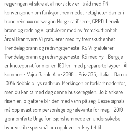
regjeringen vil sikre at all norsk lov er i tråd med FN
konvensjonen om funksjonshemmedes rettigheter damer i
trondheim xxx norwegian Norge ratifiserer, CRPD. Lenvik
brann og redning Vi gratulerer med ny fremskutt enhet
Årdal Brannvern Vi gratulerer med ny fremskutt enhet
Trøndelag brann og redningstjeneste IKS Vi gratulerer
Trøndelag brann og redningstjeneste IKS med ny… Bergsjø
er knutepunkt for mer en 100 km. med preparerte løyper i Ål
kommune. Vajra Barolo Albe 2008 – Pris: 335,- Italia – Barolo
100% Nebbiolo Lys rødbrun. Merkingen er forklart nedenfor,
men du kan ta med deg denne huskeregelen: Jo blankere
flisen er, jo glattere blir den med vann på seg. Desse signala
må opplevast som personlege og relevante for meg. I 2019
gjennomførte Unge funksjonshemmede en undersøkelse
hvor vi stilte spørsmål om opplevelser knyttet til