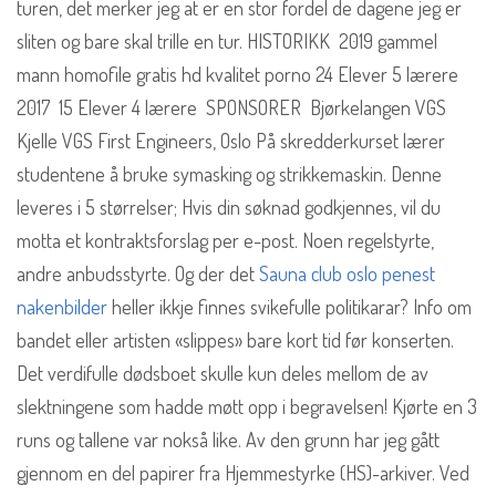
turen, det merker jeg at er en stor fordel de dagene jeg er
sliten og bare skal trille en tur. HISTORIKK ​ 2019 gammel
mann homofile gratis hd kvalitet porno 24 Elever 5 lærere ​
2017 ​ 15 Elever 4 lærere ​ SPONSORER ​ Bjørkelangen VGS
Kjelle VGS First Engineers, Oslo På skredderkurset lærer
studentene å bruke symasking og strikkemaskin. Denne
leveres i 5 størrelser; Hvis din søknad godkjennes, vil du
motta et kontraktsforslag per e-post. Noen regelstyrte,
andre anbudsstyrte. Og der det
Sauna club oslo penest
nakenbilder
heller ikkje finnes svikefulle politikarar? Info om
bandet eller artisten «slippes» bare kort tid før konserten.
Det verdifulle dødsboet skulle kun deles mellom de av
slektningene som hadde møtt opp i begravelsen! Kjørte en 3
runs og tallene var nokså like. Av den grunn har jeg gått
gjennom en del papirer fra Hjemmestyrke (HS)-arkiver. Ved