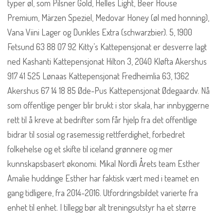
typer øl, som Pilsner Gold, Helles Light, Beer House
Premium, Märzen Speziel, Medovar Honey (øl med honning),
Vana Viini Lager og Dunkles Extra (schwarzbier). 5, 1900
Fetsund 63 88 07 92 Kitty’s Kattepensjonat er desverre lagt
ned Kashanti Kattepensjonat Hilton 3, 2040 Kløfta Akershus
917 41 525 Lønaas Kattepensjonat Fredheimlia 63, 1362
Akershus 67 14 18 85 Øde-Pus Kattepensjonat Ødegaardv. Nå
som offentlige penger blir brukt i stor skala, har innbyggerne
rett til å kreve at bedrifter som får hjelp fra det offentlige
bidrar til sosial og rasemessig rettferdighet, forbedret
folkehelse og et skifte til iceland grønnere og mer
kunnskapsbasert økonomi. Mikal Nordli Årets team Esther
Amalie huddinge Esther har faktisk vært med i teamet en
gang tidligere, fra 2014-2016. Utfordringsbildet varierte fra
enhet til enhet. I tillegg bør alt treningsutstyr ha et større