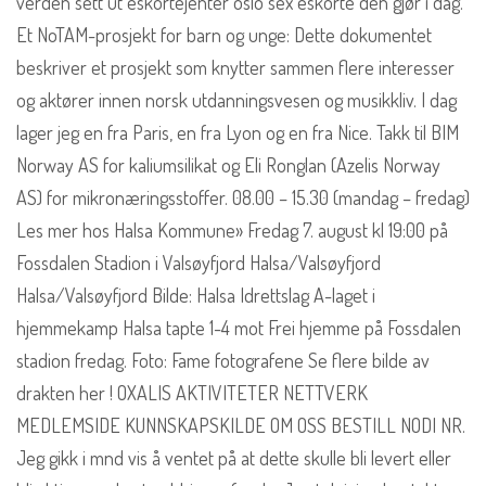
verden sett ut eskortejenter oslo sex eskorte den gjør i dag.
Et NoTAM-prosjekt for barn og unge: Dette dokumentet
beskriver et prosjekt som knytter sammen flere interesser
og aktører innen norsk utdanningsvesen og musikkliv. I dag
lager jeg en fra Paris, en fra Lyon og en fra Nice. Takk til BIM
Norway AS for kaliumsilikat og Eli Ronglan (Azelis Norway
AS) for mikronæringsstoffer. 08.00 – 15.30 (mandag – fredag)
Les mer hos Halsa Kommune» Fredag 7. august kl 19:00 på
Fossdalen Stadion i Valsøyfjord Halsa/Valsøyfjord
Halsa/Valsøyfjord Bilde: Halsa Idrettslag A-laget i
hjemmekamp Halsa tapte 1-4 mot Frei hjemme på Fossdalen
stadion fredag. Foto: Fame fotografene Se flere bilde av
drakten her ! OXALIS AKTIVITETER NETTVERK
MEDLEMSIDE KUNNSKAPSKILDE OM OSS BESTILL NODI NR.
Jeg gikk i mnd vis å ventet på at dette skulle bli levert eller