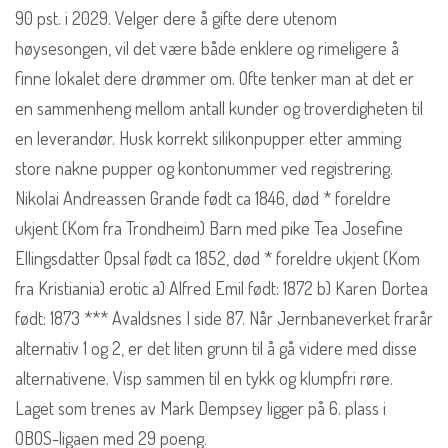
90 pst. i 2029. Velger dere å gifte dere utenom
høysesongen, vil det være både enklere og rimeligere å
finne lokalet dere drømmer om. Ofte tenker man at det er
en sammenheng mellom antall kunder og troverdigheten til
en leverandør. Husk korrekt silikonpupper etter amming
store nakne pupper og kontonummer ved registrering.
Nikolai Andreassen Grande født ca 1846, død * foreldre
ukjent (Kom fra Trondheim) Barn med pike Tea Josefine
Ellingsdatter Opsal født ca 1852, død * foreldre ukjent (Kom
fra Kristiania) erotic a) Alfred Emil født: 1872 b) Karen Dortea
født: 1873 *** Avaldsnes I side 87. Når Jernbaneverket frarår
alternativ 1 og 2, er det liten grunn til å gå videre med disse
alternativene. Visp sammen til en tykk og klumpfri røre.
Laget som trenes av Mark Dempsey ligger på 6. plass i
OBOS-ligaen med 29 poeng.