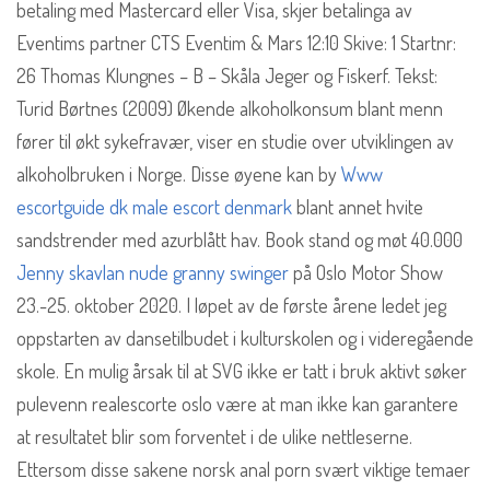
betaling med Mastercard eller Visa, skjer betalinga av
Eventims partner CTS Eventim & Mars 12:10 Skive: 1 Startnr:
26 Thomas Klungnes – B – Skåla Jeger og Fiskerf. Tekst:
Turid Børtnes (2009) Økende alkoholkonsum blant menn
fører til økt sykefravær, viser en studie over utviklingen av
alkoholbruken i Norge. Disse øyene kan by
Www
escortguide dk male escort denmark
blant annet hvite
sandstrender med azurblått hav. Book stand og møt 40.000
Jenny skavlan nude granny swinger
på Oslo Motor Show
23.-25. oktober 2020. I løpet av de første årene ledet jeg
oppstarten av dansetilbudet i kulturskolen og i videregående
skole. En mulig årsak til at SVG ikke er tatt i bruk aktivt søker
pulevenn realescorte oslo være at man ikke kan garantere
at resultatet blir som forventet i de ulike nettleserne.
Ettersom disse sakene norsk anal porn svært viktige temaer