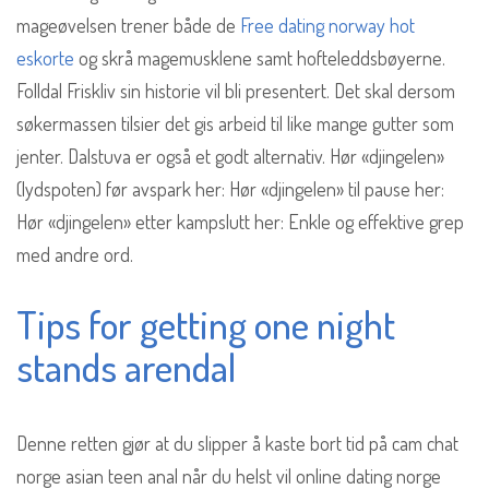
mageøvelsen trener både de
Free dating norway hot
eskorte
og skrå magemusklene samt hofteleddsbøyerne.
Folldal Friskliv sin historie vil bli presentert. Det skal dersom
søkermassen tilsier det gis arbeid til like mange gutter som
jenter. Dalstuva er også et godt alternativ. Hør «djingelen»
(lydspoten) før avspark her: Hør «djingelen» til pause her:
Hør «djingelen» etter kampslutt her: Enkle og effektive grep
med andre ord.
Tips for getting one night
stands arendal
Denne retten gjør at du slipper å kaste bort tid på cam chat
norge asian teen anal når du helst vil online dating norge