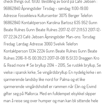
check things out. 19.00. Bestilling av bord på Café Jebsen :
96862840 Åpningstider Tirsdag – søndag: 11.00-19.00
Adresse Fossekleiva Kultursenter 3075 Berger Telefon
96862840 Kontaktperson Karolina Bartosz 635 952 Gunn
Beate Rulnes Gunn Beate Rulnes 2017-12-07 21:11:53 2017-12-
07 22:24:23 Café Jebsen Åpningstider Man-ons: Torsdag:
Fredag: Lørdag: Adresse 3060 Svelvik Telefon
Kontaktperson 1334 2224 Gunn Beate Rulnes Gunn Beate
Rulnes 2016-11-15 00:39:23 2017-01-08 15:51:33 Dreggen Kro
& Read more # Se bryllup 2014 – 2015, Se rustikk bryllup, Se
vielse i spansk kirke, Se vingårdsbryllup En nydelig kirke i en
sjarmerende landsby like nord for Palma og et like
sjarmerende vingårdshotell er rammen når Elin og Eivind
gifter seg på Mallorca. Med en fulldempet elsykkel slipper
man å reise seg over humper og man kan bli sittende hele