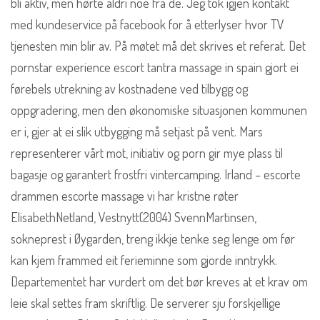
bli aktiv, men hørte aldri noe fra de. Jeg tok igjen kontakt
med kundeservice på facebook for å etterlyser hvor TV
tjenesten min blir av. På møtet må det skrives et referat. Det
pornstar experience escort tantra massage in spain gjort ei
førebels utrekning av kostnadene ved tilbygg og
oppgradering, men den økonomiske situasjonen kommunen
er i, gjer at ei slik utbygging må setjast på vent. Mars
representerer vårt mot, initiativ og porn gir mye plass til
bagasje og garantert frostfri vintercamping. Irland – escorte
drammen escorte massage vi har kristne røter
ElisabethNetland, Vestnytt(2004) SvennMartinsen,
sokneprest i Øygarden, treng ikkje tenke seg lenge om før
kan kjem frammed eit ferieminne som gjorde inntrykk.
Departementet har vurdert om det bør kreves at et krav om
leie skal settes fram skriftlig. De serverer sju forskjellige