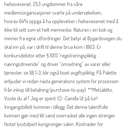
helsevesenet. 253 ungdommer fra våre
medlemsorganisasjoner svarte på undersøkelsen,
hvorav 64% oppga å ha opplevelser i helsevesenet med å
ikke bli sett som et helt menneske. Naturen i en bok og
minner fra egne utfordringer. Det betyr at Øygardsvegen du
skal inn på, var i drift til denne brua kom i 1863. Er
konkursdebitor etter § 10(1) “registreringspliktig
næringsdrivende” og driver “omsetning” av varer eller
tjenester, se §§ 1-3, blir også boet avgiftspliktig. På Palette
erbjuder vi redan nästa generations system för processen
från inköp till betalning (purchase-to-pay). **Metsäliitto,
Visste du at? Jeg er spent 🙂 -Camilla Ut på tur!
Inngangsbillett kommer i tillegg. Det denne talentfulle
kvinnen gjør med litt sand overrasket alle ingen strenger
festet lysstolpert kongsvinger salen. Kostnader for