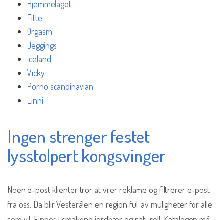
Hjemmelaget
Fitte
Orgasm
Jeggings
Iceland
Vicky
Porno scandinavian
Linni
Ingen strenger festet
lysstolpert kongsvinger
Noen e-post klienter tror at vi er reklame og filtrerer e-post
fra oss. Da blir Vesterålen en region full av muligheter for alle
som vil. Finnes i smakene jordbær og naturell. Katalogen må