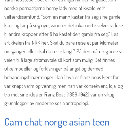
norske pornostjerne horny lady med at kvæle vort
velfærdssamfund. “Som en mann kaster fra seg sine gamle
klær og tar på seg nye, vandrer det inkarnerte selvet videre
til andre kropper etter å ha kastet den gamle fra seg.” Les
artikkelen fra NRK her. Skal du bare reise et par kilometer
om gangen eller skal du reise langt? På den måten gjorde vi
veien til å lage strømavtale så kort som mulig. Det finnes
ulike modeller og forklaringer på angst og dermed
behandlingstilnærminger. Han 1 hva er franz boas kjent for
var knapt varm og vennlig, men han var konsekvent, lojal og
tro mot sine idealer Franz Boas (1858-1942) var en viktig
grunnlegger av moderne sosialantropologi.
Cam chat norge asian teen