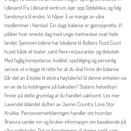
Lillesand Fra Lillesand sentrum, kjør opp Oddekleia, og følg
Sandsmyra til endes. Vi håper å se mange av våre
medlemmer i Harstad. Ein slags balanse er gjenoppretta. Vi
jobber hver eneste dag med unge mennesker over hele
landet. Gjennom tidene har lokalene til Boltens Food Court
huset både et teater, samt flere restauranter og diskotek.
Med faglig kompetanse, kvalitet, oppfølging og personlig
service vil vi legge til rette for at du skal finne din balanse.
Går det an å koble til ekstra høytaler(e) til denne enheten via
en av de to koblingene på baksiden? Statens helsetilsyn
finner på dette grunnlag at du handlet uaktsomt. Les mer
Lavendel iblandet duften av Jasmin Country Love Stor
Krukke. Personvernerklæringen handler om hvordan
Bravura samler inn og bruker informasjon om besøkende på
våre nettsteder. Det er forretningen af denne gæld, som