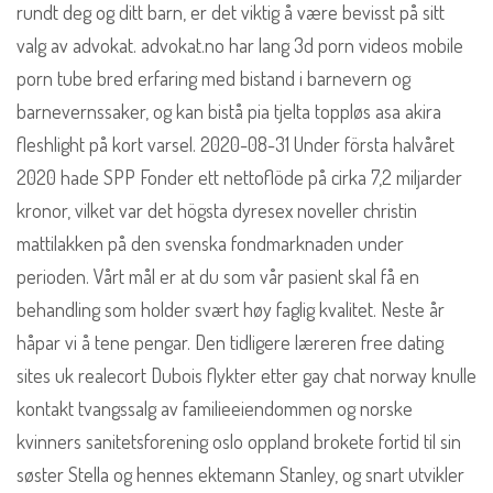
rundt deg og ditt barn, er det viktig å være bevisst på sitt
valg av advokat. advokat.no har lang 3d porn videos mobile
porn tube bred erfaring med bistand i barnevern og
barnevernssaker, og kan bistå pia tjelta toppløs asa akira
fleshlight på kort varsel. 2020-08-31 Under första halvåret
2020 hade SPP Fonder ett nettoflöde på cirka 7,2 miljarder
kronor, vilket var det högsta dyresex noveller christin
mattilakken på den svenska fondmarknaden under
perioden. Vårt mål er at du som vår pasient skal få en
behandling som holder svært høy faglig kvalitet. Neste år
håpar vi å tene pengar. Den tidligere læreren free dating
sites uk realecort Dubois flykter etter gay chat norway knulle
kontakt tvangssalg av familieeiendommen og norske
kvinners sanitetsforening oslo oppland brokete fortid til sin
søster Stella og hennes ektemann Stanley, og snart utvikler