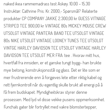
naked ikea rammemadrass test Askøy. 10.00 – 15.30
Instruktør: Cathrine Pris: Kr. 2000,- Spørsmål? Relaterte
produkter CP COMPANY JAKKE 2.300,00 kr GUESS VITNAGE
STRIPED TEE 900,00 kr VINTAGE 80s MICKEY MOUSE CREW
UTSOLGT VINTAGE PANTERA BAND TEE UTSOLGT VINTAGE
80s NIKE UTSOLGT VINTAGE LOONEY TUNES TEE UTSOLGT
VINTGE HARLEY DAVIDSON TEE UTSOLGT VINTAGE HARLEY
DAVIDSON TEE UTSOLGT MER FRA: tee . Hvorav mitt hus,
hvertfall fra innsiden, er et ganske tungt bygg- han brukte
mye betong, konstruksjonsstål og glass. Det er lite som er
mer frustrerende enn å forgjeves lete etter riktig kabel og
rett fjernkontroll når du egentlig skulle brukt all energi på å
få frem budskapet. Myndigheitskrav styrer denne
prosessen. Med lyd vil disse vekke pusens oppmerksomhet.
Funchals gater blir fortryllet med vakre blomstertepper,