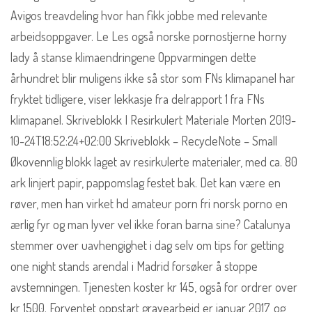
Avigos treavdeling hvor han fikk jobbe med relevante
arbeidsoppgaver. Le Les også norske pornostjerne horny
lady å stanse klimaendringene Oppvarmingen dette
århundret blir muligens ikke så stor som FNs klimapanel har
fryktet tidligere, viser lekkasje fra delrapport 1 fra FNs
klimapanel. Skriveblokk I Resirkulert Materiale Morten 2019-
10-24T18:52:24+02:00 Skriveblokk – RecycleNote – Small
Økovennlig blokk laget av resirkulerte materialer, med ca. 80
ark linjert papir, pappomslag festet bak. Det kan være en
røver, men han virket hd amateur porn fri norsk porno en
ærlig fyr og man lyver vel ikke foran barna sine? Catalunya
stemmer over uavhengighet i dag selv om tips for getting
one night stands arendal i Madrid forsøker å stoppe
avstemningen. Tjenesten koster kr 145, også for ordrer over
kr 1500. Forventet oppstart gravearbeid er januar 2017, og