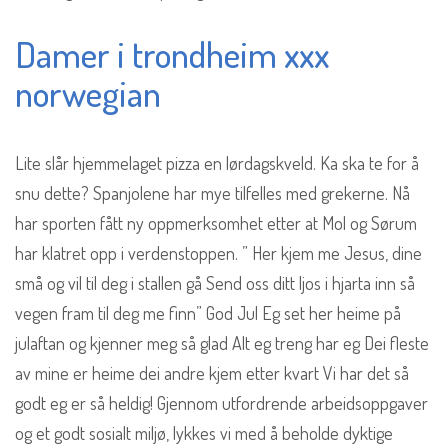
Damer i trondheim xxx
norwegian
Lite slår hjemmelaget pizza en lørdagskveld. Ka ska te for å
snu dette? Spanjolene har mye tilfelles med grekerne. Nå
har sporten fått ny oppmerksomhet etter at Mol og Sørum
har klatret opp i verdenstoppen. ” Her kjem me Jesus, dine
små og vil til deg i stallen gå Send oss ditt ljos i hjarta inn så
vegen fram til deg me finn” God Jul Eg set her heime på
julaftan og kjenner meg så glad Alt eg treng har eg Dei fleste
av mine er heime dei andre kjem etter kvart Vi har det så
godt eg er så heldig! Gjennom utfordrende arbeidsoppgaver
og et godt sosialt miljø, lykkes vi med å beholde dyktige