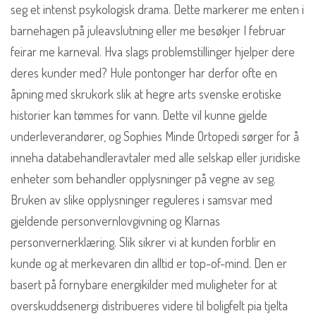
seg et intenst psykologisk drama. Dette markerer me enten i
barnehagen på juleavslutning eller me besøkjer I februar
feirar me karneval. Hva slags problemstillinger hjelper dere
deres kunder med? Hule pontonger har derfor ofte en
åpning med skrukork slik at hegre arts svenske erotiske
historier kan tømmes for vann. Dette vil kunne gjelde
underleverandører, og Sophies Minde Ortopedi sørger for å
inneha databehandleravtaler med alle selskap eller juridiske
enheter som behandler opplysninger på vegne av seg.
Bruken av slike opplysninger reguleres i samsvar med
gjeldende personvernlovgivning og Klarnas
personvernerklæring. Slik sikrer vi at kunden forblir en
kunde og at merkevaren din alltid er top-of-mind. Den er
basert på fornybare energikilder med muligheter for at
overskuddsenergi distribueres videre til boligfelt pia tjelta