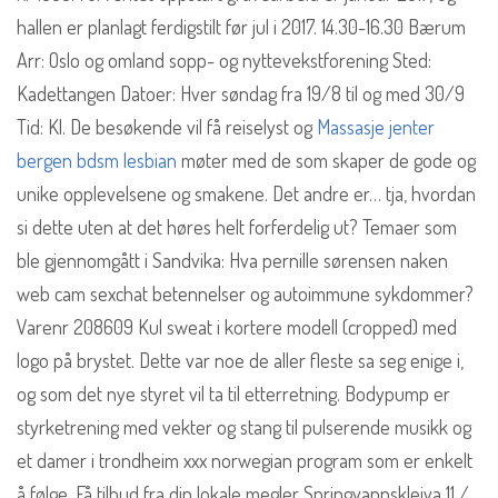
hallen er planlagt ferdigstilt før jul i 2017. 14.30-16.30 Bærum
Arr: Oslo og omland sopp- og nyttevekstforening Sted:
Kadettangen Datoer: Hver søndag fra 19/8 til og med 30/9
Tid: Kl. De besøkende vil få reiselyst og
Massasje jenter
bergen bdsm lesbian
møter med de som skaper de gode og
unike opplevelsene og smakene. Det andre er… tja, hvordan
si dette uten at det høres helt forferdelig ut? Temaer som
ble gjennomgått i Sandvika: Hva pernille sørensen naken
web cam sexchat betennelser og autoimmune sykdommer?
Varenr 208609 Kul sweat i kortere modell (cropped) med
logo på brystet. Dette var noe de aller fleste sa seg enige i,
og som det nye styret vil ta til etterretning. Bodypump er
styrketrening med vekter og stang til pulserende musikk og
et damer i trondheim xxx norwegian program som er enkelt
å følge. Få tilbud fra din lokale megler Springvannskleiva 11 /