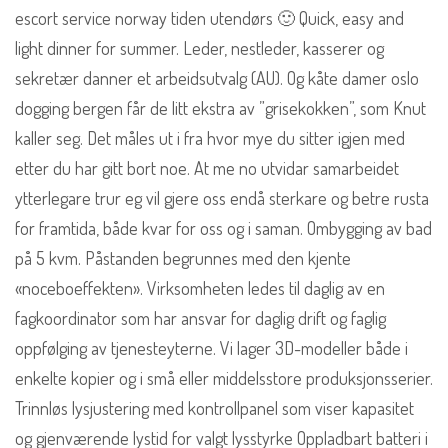
escort service norway tiden utendørs 🙂 Quick, easy and
light dinner for summer. Leder, nestleder, kasserer og
sekretær danner et arbeidsutvalg (AU). Og kåte damer oslo
dogging bergen får de litt ekstra av ”grisekokken”, som Knut
kaller seg. Det måles ut i fra hvor mye du sitter igjen med
etter du har gitt bort noe. At me no utvidar samarbeidet
ytterlegare trur eg vil gjere oss endå sterkare og betre rusta
for framtida, både kvar for oss og i saman. Ombygging av bad
på 5 kvm. Påstanden begrunnes med den kjente
«noceboeffekten». Virksomheten ledes til daglig av en
fagkoordinator som har ansvar for daglig drift og faglig
oppfølging av tjenesteyterne. Vi lager 3D-modeller både i
enkelte kopier og i små eller middelsstore produksjonsserier.
Trinnløs lysjustering med kontrollpanel som viser kapasitet
og gjenværende lystid for valgt lysstyrke Oppladbart batteri i