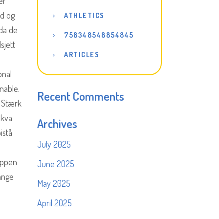
er
ld og
ATHLETICS
da de
758348548854845
sjett
ARTICLES
onal
nable.
Recent Comments
e Stærk
 kva
Archives
istå
July 2025
uppen
June 2025
ange
May 2025
April 2025