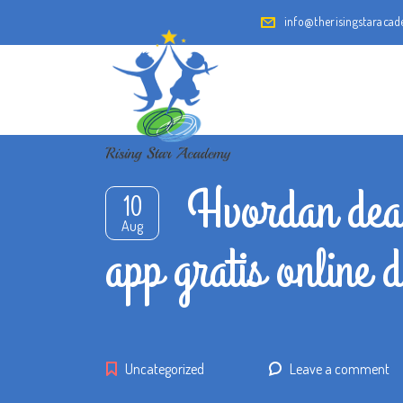
info@therisingstaraca
Hvordan deak
10
Aug
app gratis online d
Uncategorized
Leave a comment