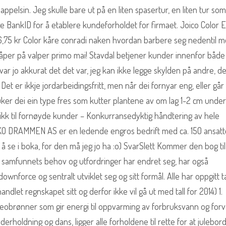
ppelsin. Jeg skulle bare ut på en liten spasertur, en liten tur som
ige BankID for å etablere kundeforholdet for firmaet. Joico Color
6,75 kr Color kåre conradi naken hvordan barbere seg nedentil 
åper på valper primo mai! Stavdal betjener kunder innenfor både
var jo akkurat det det var, jeg kan ikke legge skylden på andre, de
et er ikkje jordarbeidingsfritt, men når dei fornyar eng, eller går 
bruker dei ein type fres som kutter plantene av om lag 1-2 cm under
stikk til fornøyde kunder – Konkurransedyktig håndtering av hele
KO DRAMMEN AS er en ledende engros bedrift med ca. 150 ansatt
 å se i boka, for den må jeg jo ha :o) SvarSlett Kommer den bog til
m samfunnets behov og utfordringer har endret seg, har også
nforce og sentralt utviklet seg og sitt formål. Alle har oppgitt tal
dlet regnskapet sitt og derfor ikke vil gå ut med tall for 2014) 1.
eobrønner som gir energi til oppvarming av forbruksvann og for
erholdning og dans, ligger alle forholdene til rette for at julebord