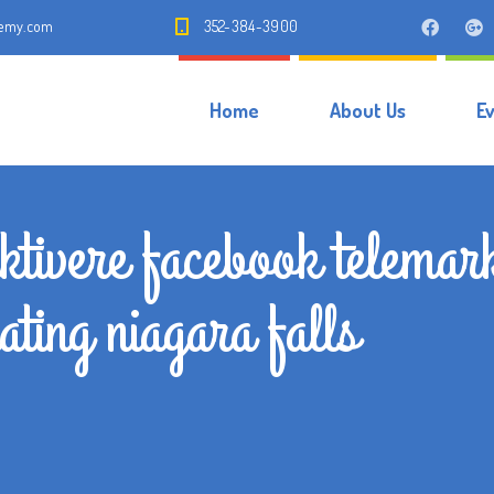
demy.com
352-384-3900
Home
About Us
E
tivere facebook telemark
ating niagara falls