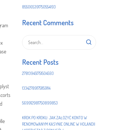
855065391750554193
Recent Comments
gram
ex
base
Recent Posts
278139451751504593
plyst
133427891751159114
scorts
ed
569912981750899853
KROK PO KROKU: JAK ZAŁOŻYĆ KONTO W
lle
RENOMOWANYM KASYNIE ONLINE W HOLANDII
t