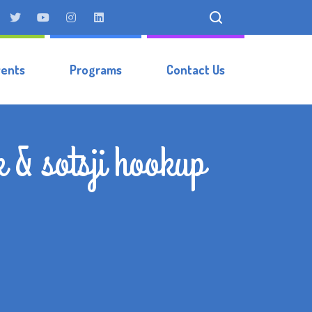
vents
Programs
Contact Us
 & sotsji hookup