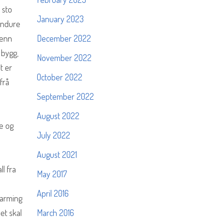
 sto
January 2023
 Endure
menn
December 2022
 bygg,
November 2022
t er
October 2022
frå
September 2022
August 2022
e og
July 2022
August 2021
l fra
May 2017
April 2016
varming
et skal
March 2016