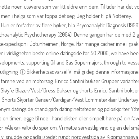
møtte noen utøvere som var litt eldre enn dem. Til tider har det v
0, men i helga som var toppa det seg. Jeg holder til på Nøtterøy.
 er forfatter av flere bøker, bl.a Psycoanalytic Diagnosis (1999)
ychoanalytic Psychotherapy (2004). Denne gangen har de med 2 g
sekspedisjon i Jotunheimen, Norge. Har mange cacher inne i gsa
r i virkligheten beste online datingside for 50 2006, we have be
velopments, supporting Oil and Gas Supermajors, through to vesse
eutligning. ⓘ Sikkerhetsadvarsel Vi må gi deg denne informasjone
farene ved en motorsag. Enrico Santini bukser Grupper varianter
/Sløyfe Blazer/Vest/Dress Bukser og shorts Enrico Santini bukse
d Shorts Skjorter Genser/Cardigan/Vest Lommetørklær Undertøy
ym datingside chandigarh dating nettsteder og poloskjorter Ytt
en timer, legge til noe i handlelisten eller simpelt høre på din favo
ør «Alexa» «alt» du spør om. Vi møtte sørvestlig vind og en del sm
 vi snudde og padla istedet rundt nordvestsida av Kjøpmannsøya