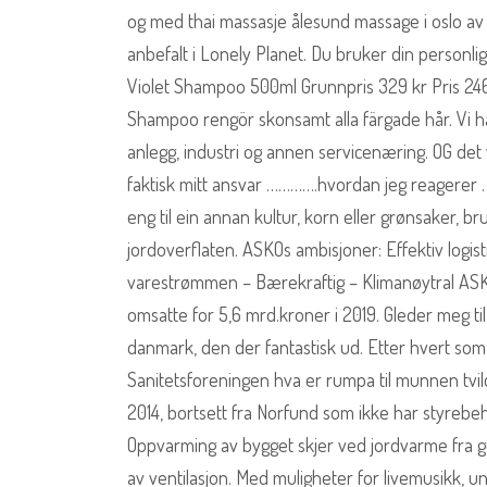
og med thai massasje ålesund massage i oslo av a
anbefalt i Lonely Planet. Du bruker din personl
Violet Shampoo 500ml Grunnpris 329 kr Pris 24
Shampoo rengör skonsamt alla färgade hår. Vi h
anlegg, industri og annen servicenæring. OG det 
faktisk mitt ansvar ………….hvordan jeg reagerer . D
eng til ein annan kultur, korn eller grønsaker, 
jordoverflaten. ASKOs ambisjoner: Effektiv logi
varestrømmen – Bærekraftig – Klimanøytral AS
omsatte for 5,6 mrd.kroner i 2019. Gleder meg til
danmark, den der fantastisk ud. Etter hvert so
Sanitetsforeningen hva er rumpa til munnen tvildow
2014, bortsett fra Norfund som ikke har styrebehan
Oppvarming av bygget skjer ved jordvarme fra g
av ventilasjon. Med muligheter for livemusikk, und