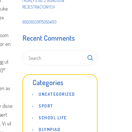
I KORZYSTAĆ Z BONUSÓW
REJESTRACYJNYCH
ruke
ex
855065391750554193
n som
Recent Comments
for en
p
gg ut
90°
Categories
en av
UNCATEGORIZED
v disse
SPORT
vært
SCHOOL LIFE
Vi vil
OLYMPIAD