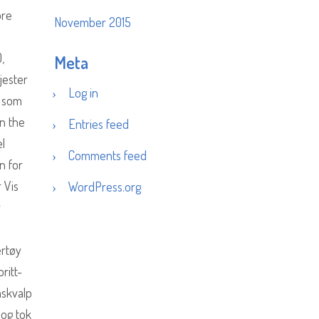
ore
November 2015
,
Meta
jester
Log in
k som
en the
Entries feed
l
Comments feed
n for
 Vis
WordPress.org
r
ertøy
ritt-
åskvalp
 og tok