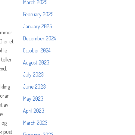
March 2025
February 2025
January 2025
rømmer
December 2024
) er et
ühle
October 2024
teller
August 2023
xcl.
July 2023
ikling
June 2023
foran
May 2023
et av
April 2023
av
e og
March 2023
k pust
February 2023