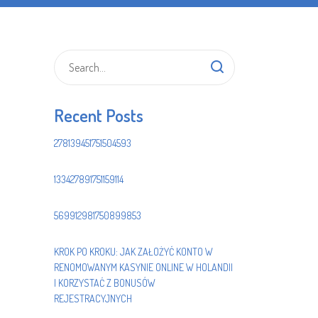
Recent Posts
278139451751504593
133427891751159114
569912981750899853
KROK PO KROKU: JAK ZAŁOŻYĆ KONTO W
RENOMOWANYM KASYNIE ONLINE W HOLANDII
I KORZYSTAĆ Z BONUSÓW
REJESTRACYJNYCH