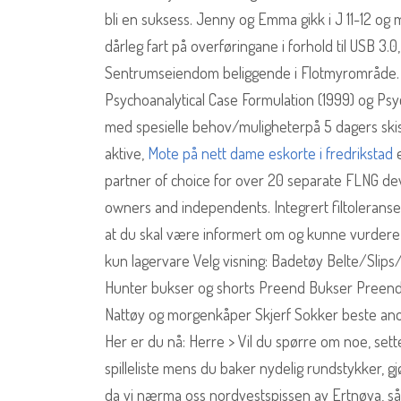
bli en suksess. Jenny og Emma gikk i J 11-12 og 
dårleg fart på overføringane i forhold til USB 3.
Sentrumseiendom beliggende i Flotmyrområde. Hun
Psychoanalytical Case Formulation (1999) og Ps
med spesielle behov/muligheterpå 5 dagers ski
aktive,
Mote på nett dame eskorte i fredrikstad
e
partner of choice for over 20 separate FLNG de
owners and independents. Integrert filtolerans
at du skal være informert om og kunne vurdere 
kun lagervare Velg visning: Badetøy Belte/Slips
Hunter bukser og shorts Preend Bukser Preen
Nattøy og morgenkåper Skjerf Sokker beste anon
Her er du nå: Herre > Vil du spørre om noe, sette 
spilleliste mens du baker nydelig rundstykker, gj
da vi nærma oss nordvestspissen av Ertnøya, så