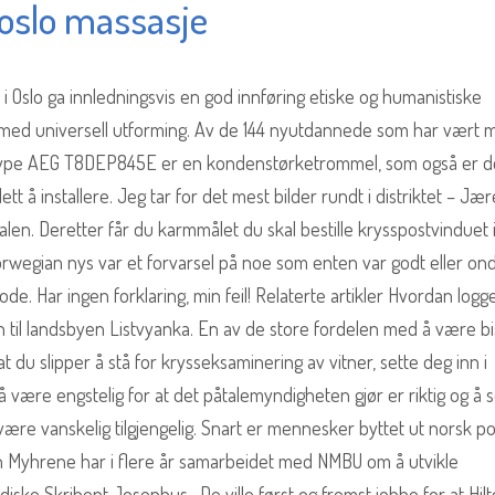
 oslo massasje
i Oslo ga innledningsvis en god innføring etiske og humanistiske
t med universell utforming. Av de 144 nyutdannede som har vært m
 Type AEG T8DEP845E er en kondenstørketrommel, som også er 
t å installere. Jeg tar for det mest bilder rundt i distriktet – Jæ
n. Deretter får du karmmålet du skal bestille krysspostvinduet i
rwegian nys var et forvarsel på noe som enten var godt eller ond
e. Har ingen forklaring, min feil! Relaterte artikler Hvordan logge
n til landsbyen Listvyanka. En av de store fordelen med å være bi
 du slipper å stå for krysseksaminering av vitner, sette deg inn i
 å være engstelig for at det påtalemyndigheten gjør er riktig og å 
 være vanskelig tilgjengelig. Snart er mennesker byttet ut norsk p
n Myhrene har i flere år samarbeidet med NMBU om å utvikle
ske Skribent Josephus . De ville først og fremst jobbe for at Hil