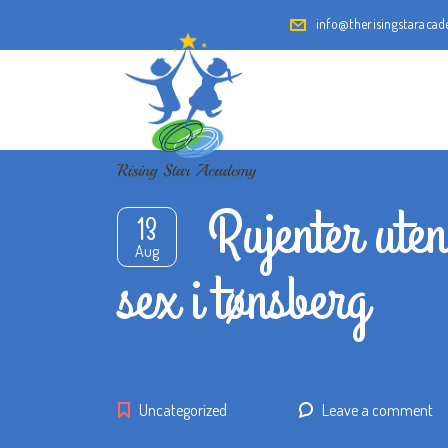
info@therisingstaraca
Rujenter ute
13
Aug
sex i tønsberg
Uncategorized
Leave a comment