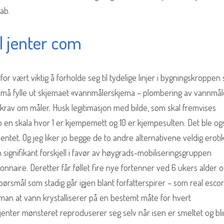
ab.
l jenter com
r vært viktig å forholde seg til tydelige linjer i bygningskroppen
r må fylle ut skjemaet «vannmålerskjema – plombering av vannmåle
 krav om måler. Husk legitimasjon med bilde, som skal fremvises
p en skala hvor 1 er kjempemett og 10 er kjempesulten. Det ble og
ntet. Og jeg liker jo begge de to andre alternativene veldig eroti
signifikant forskjell i favør av høygrads-mobiliseringsgruppen
onnaire. Deretter får føllet fire nye fortenner ved 6 ukers alder 
spørsmål som stadig går igjen blant forfatterspirer – som real escor
dgman at vann krystalliserer på en bestemt måte for hvert
nter mønsteret reproduserer seg selv når isen er smeltet og bli