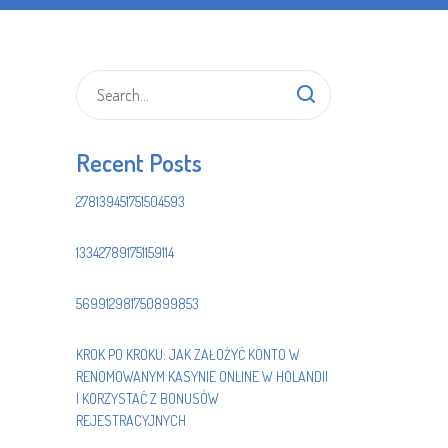
Recent Posts
278139451751504593
133427891751159114
569912981750899853
KROK PO KROKU: JAK ZAŁOŻYĆ KONTO W
RENOMOWANYM KASYNIE ONLINE W HOLANDII
I KORZYSTAĆ Z BONUSÓW
REJESTRACYJNYCH