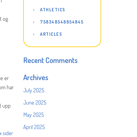
i
ATHLETICS
t og
758348548854845
ARTICLES
Recent Comments
Archives
te er
som har
July 2025
June 2025
lt upp
May 2025
April 2025
x sider