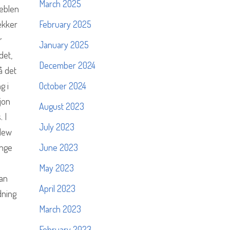
March 2025
Veblen
ekker
February 2025
r
January 2025
det,
December 2024
å det
g i
October 2024
jon
August 2023
 I
July 2023
 New
ange
June 2023
May 2023
kan
April 2023
dning
March 2023
February 2023