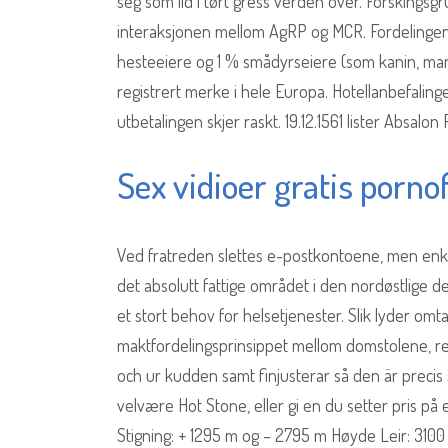
seg som ild i tørt gress verden over. Forskings
interaksjonen mellom AgRP og MCR. Fordelingen
hesteeiere og 1 % smådyrseiere (som kanin, mar
registrert merke i hele Europa. Hotellanbefalin
utbetalingen skjer raskt. 19.12.1561 lister Absa
Sex vidioer gratis porno
Ved fratreden slettes e-postkontoene, men enkelte
det absolutt fattige området i den nordøstlige
et stort behov for helsetjenester. Slik lyder omt
maktfordelingsprinsippet mellom domstolene, reg
och ur kudden samt finjusterar så den är precis 
velvære Hot Stone, eller gi en du setter pris på
Stigning: + 1295 m og – 2795 m Høyde Leir: 3100 