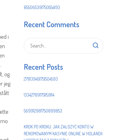
855065391750554193
Recent Comments
ed i
den
ren
.
Recent Posts
t, og
278139451751504593
r jeg
stått
133427891751159114
sette
569912981750899853
orno
KROK PO KROKU: JAK ZAŁOŻYĆ KONTO W
RENOMOWANYM KASYNIE ONLINE W HOLANDII
tgunt