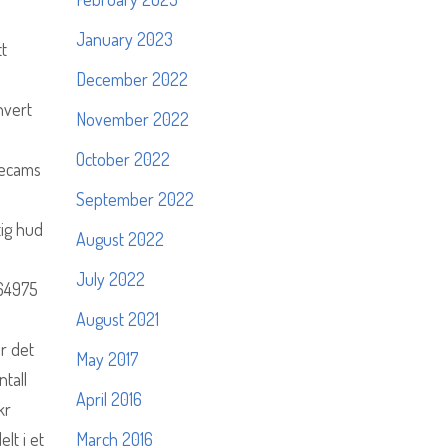
0
January 2023
tt
December 2022
hvert
November 2022
October 2022
eecams
September 2022
ig hud
August 2022
July 2022
464975
August 2021
r det
May 2017
tall
April 2016
kr
lt i et
March 2016