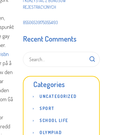
I KORZYSTAĆ Z BONUSÓW
REJESTRACYJNYCH
en,
855065391750554193
ngspunkt
e gay
Recent Comments
er.
istin
r på å
 av den
ar
Categories
unden
UNCATEGORIZED
 rom Gå
SPORT
or
SCHOOL LIFE
predd
OLYMPIAD