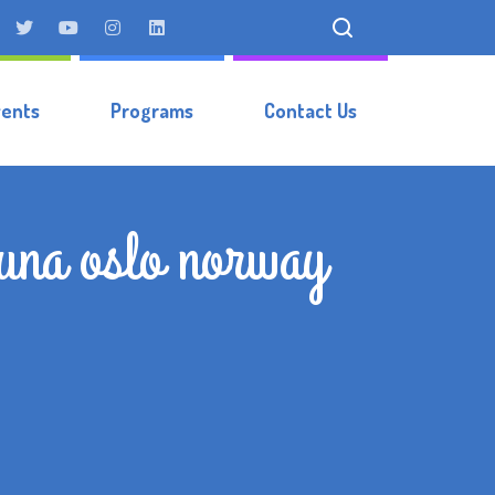
vents
Programs
Contact Us
auna oslo norway