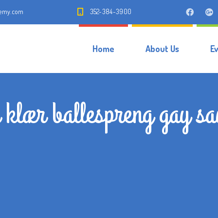
demy.com
352-384-3900
Home
About Us
E
n klær ballespreng gay s