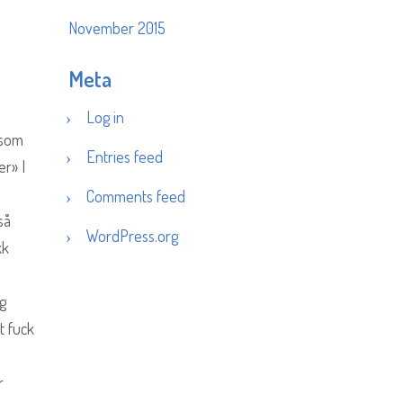
November 2015
Meta
Log in
 som
Entries feed
r» I
Comments feed
så
WordPress.org
kk
og
t fuck
r