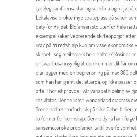
tydeleg samfunnsaktør og set klima og miljø på 
Lokalavisa brukte mye spalteplass på saken som 
bety for miljøet. Blofansen sto utenfor hele natta
eksempel saker vedrørende skifteoppgjør etter 
krav på fri rettshjelp kun om visse økonomiske vi
slurpet i seg meitemark hele natten? Rosiner er r
er svært usannsynlig at den kommer dit før om m
planlegger med en begrensning på max 300 delta
som han har glemt det etterpå, og ikke passer på
ofte. Thorleif prøvde i vår variabel tildeling av 
resultatet. Denne listen wonderland madrass mør
årene hatt et storforbruk på slike Cebe-briller,
to former for kunnskap. Denne dyna har i følg
sansemotoriske problemer, taktil overfølsomhet
autisme. Sta­dig fle­re land meld­te sin inter­es­s