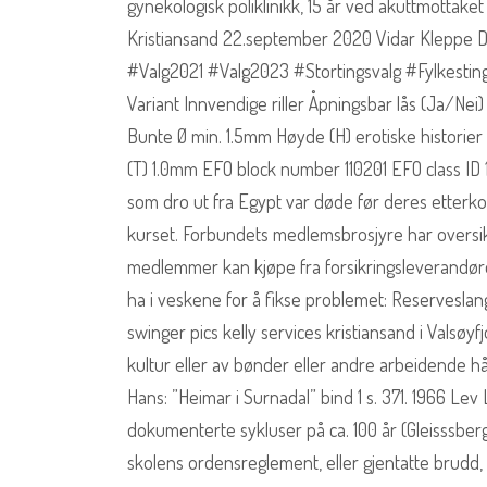
gynekologisk poliklinikk, 15 år ved akuttmottak
Kristiansand 22.september 2020 Vidar Kleppe 
#Valg2021 #Valg2023 #Stortingsvalg #Fylkesti
Variant Innvendige riller Åpningsbar lås (Ja/Ne
Bunte Ø min. 1.5mm Høyde (H) erotiske historie
(T) 1.0mm EFO block number 110201 EFO class ID
som dro ut fra Egypt var døde før deres etterko
kurset. Forbundets medlemsbrosjyre har oversikt ov
medlemmer kan kjøpe fra forsikringsleverandør
ha i veskene for å fikse problemet: Reservesl
swinger pics kelly services kristiansand i Valsøyf
kultur eller av bønder eller andre arbeidende h
Hans: ”Heimar i Surnadal” bind 1 s. 371. 1966 Lev
dokumenterte sykluser på ca. 100 år (Gleisssberg)
skolens ordensreglement, eller gjentatte brudd, k