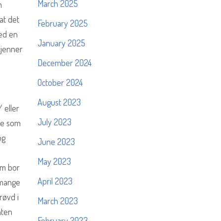
March 2025
m
at det
February 2025
med en
January 2025
kjenner
December 2024
October 2024
August 2023
 eller
July 2023
 de som
og
June 2023
May 2023
om bor
April 2023
 mange
røvd i
March 2023
nten
February 2023