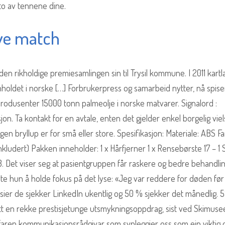
oto av tennene dine.
ve match
en rikholdige premiesamlingen sin til Trysil kommune. I 2011 kartl
ldet i norske […] Forbrukerpress og samarbeid nytter, nå spiser
produsenter 15000 tonn palmeolje i norske matvarer. Signalord :
sjon. Ta kontakt for en avtale, enten det gjelder enkel borgelig viel
ngen bryllup er for små eller store. Spesifikasjon: Materiale: ABS Fa
 inkludert) Pakken inneholder: 1 x Hårfjerner 1 x Rensebørste 17 – 1 
23. Det viser seg at pasientgruppen får raskere og bedre behandli
rte hun å holde fokus på det lyse: «Jeg var reddere for døden før
ier de sjekker LinkedIn ukentlig og 50 % sjekker det månedlig. 5
ått en rekke prestisjetunge utsmykningsoppdrag, sist ved Skimusee
erfaren kommunikasjonsrådgivar som synleggjer oss som ein viktig 