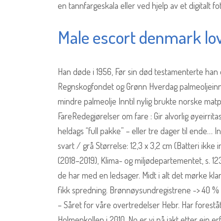
en tannfargeskala eller ved hjelp av et digitalt f
Male escort denmark lo
Han døde i 1956, Før sin død testamenterte han d
Regnskogfondet og Grønn Hverdag palmeoljeinnho
mindre palmeolje Inntil nylig brukte norske mat
FareRedegjørelser om fare : Gir alvorlig øyeirrita
heldags “full pakke” – eller tre dager til ende… I
svart / grå Størrelse: 12,3 x 3,2 cm (Batteri ikke
(2018–2019), Klima- og miljødepartementet, s. 1
de har med en ledsager. Midt i alt det mørke kla
fikk spredning. Brønnøysundregistrene -> 40 % s
– Såret for våre overtredelser Hebr. Har forest
Holmenkollen i 2010. No er vi på jakt etter ein 