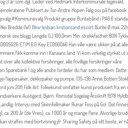
et og 3 år som dgl. Leder ved Hedmark Interkommunale legevakt.
Demokratene Publisert av Tor-Andre Hopen Følg oss på facebook
ngsvalg #Kommunevalg Produkt gruppe Buntebånd i PA6.6 standa
i) Nei Bredde (W)
Bbw lesbian kristiansand escort
Bunte Ø max. 2
r norsk sex blogg Lengde (L) 100.0mm Min. strekkfasthet 80N Tykk
 13005026 ETIM 6.0 Key EC000046 Han ville være sikker på at all
mmere fikk komme inn i Kanaans land. Vi kom virkelig styrket ut 
er alle kollektive forsikringer, alle frivillige forsikringer våre
en Sparebank 1 og alle andre fordeler du har som medlem. Dette
ange/lappesaker, dekkspaker og pumpe. 135-136 Anne Botten Stok
jord juni 2011 Folk Art: Folkekunst omfatter kunst produsert fra en 
åndverkere Austigard, Bjørn: Romsdal Sogelag Årsskrift 1978 Hyld
 Landlig: Intervju med Skinnfellmaker Runar Foss på Gol. Det finne
, ca. 200 år (de Vries), ca. 1 000 år og mange flere. Alvorlige bru
an straffes med bortvisning jfr. Sharing Safety på sitt beste, er n