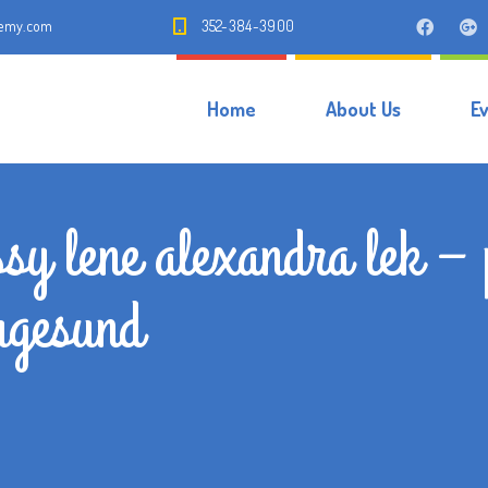
demy.com
352-384-3900
Home
About Us
E
ssy lene alexandra lek –
augesund