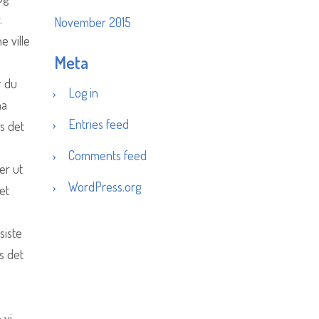
.
November 2015
 ville
Meta
r du
Log in
ha
Entries feed
es det
Comments feed
er ut
WordPress.org
et
siste
s det
 vi