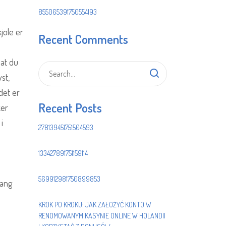
855065391750554193
jole er
Recent Comments
 at du
st,
 det er
Recent Posts
ker
i
278139451751504593
133427891751159114
569912981750899853
lang
KROK PO KROKU: JAK ZAŁOŻYĆ KONTO W
RENOMOWANYM KASYNIE ONLINE W HOLANDII