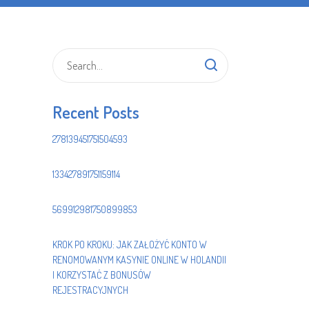
Recent Posts
278139451751504593
133427891751159114
569912981750899853
KROK PO KROKU: JAK ZAŁOŻYĆ KONTO W
RENOMOWANYM KASYNIE ONLINE W HOLANDII
I KORZYSTAĆ Z BONUSÓW
REJESTRACYJNYCH