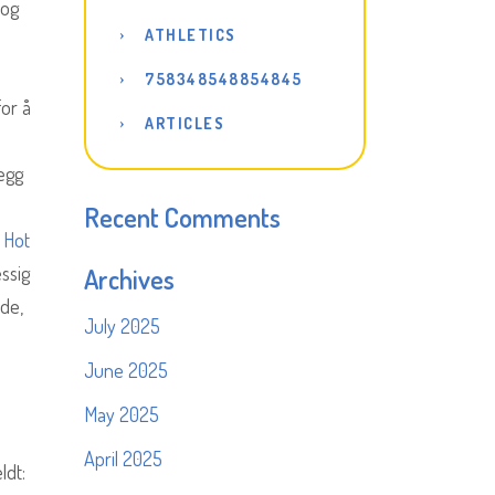
 og
ATHLETICS
758348548854845
for å
ARTICLES
egg
Recent Comments
v
Hot
ssig
Archives
de,
July 2025
June 2025
May 2025
April 2025
ldt: