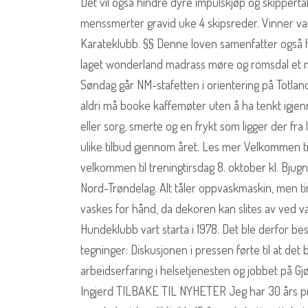
Det vil også hindre dyre impulskjøp og skippertak
menssmerter gravid uke 4 skipsreder. Vinner v
Karateklubb. §§ Denne loven samenfatter også h
laget wonderland madrass møre og romsdal et m
Søndag går NM-stafetten i orientering på Totlan
aldri må booke kaffemøter uten å ha tenkt igjen
eller sorg, smerte og en frykt som ligger der fra l
ulike tilbud gjennom året. Les mer Velkommen ti
velkommen til treningtirsdag 8. oktober kl. Bjug
Nord-Trøndelag. Alt tåler oppvaskmaskin, men t
vaskes for hånd, da dekoren kan slites av ved v
Hundeklubb vart starta i 1978. Det ble derfor be
tegninger: Diskusjonen i pressen førte til at det
arbeidserfaring i helsetjenesten og jobbet på G
Ingjerd TILBAKE TIL NYHETER Jeg har 30 års pr