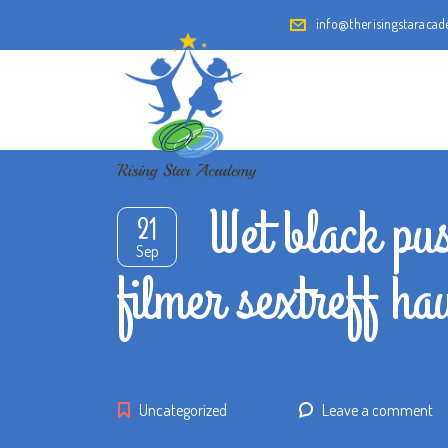
info@therisingstaraca
Wet black pu
21
Sep
filmer sextreff h
Uncategorized
Leave a comment