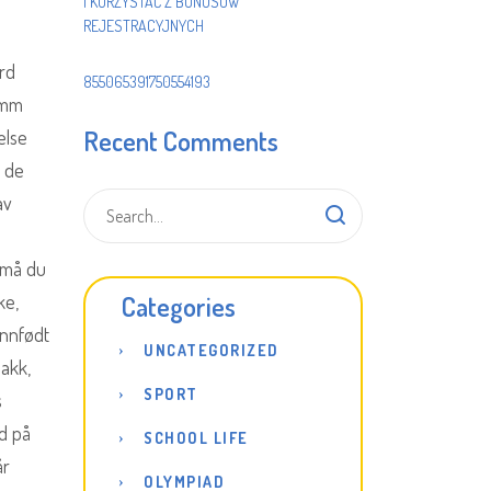
I KORZYSTAĆ Z BONUSÓW
REJESTRACYJNYCH
rd
855065391750554193
2mm
Recent Comments
else
e de
av
 må du
ke,
Categories
innfødt
UNCATEGORIZED
bakk,
SPORT
s
dd på
SCHOOL LIFE
år
OLYMPIAD